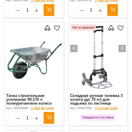
Арт.:
00097394
Арт.:
00097652
2 190.00 UAH
2 240.00 UAH
Нет в наличии
Тачка строительная
Складная ручная тележка 3
усиленная 90-170 л
колеса (до 70 кг) для
полиуретановое колесо
подьема по лестнице
MASTAR (200 кг)
Арт.:
00095488
Арт.:
00097392
2 480.00 UAH
3 110.00 UAH
Ожидается поставка