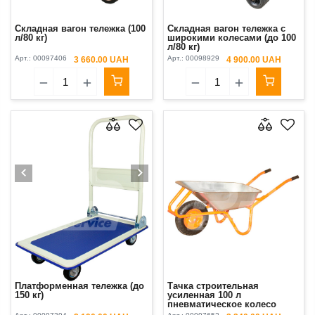
Складная вагон тележка (100
Складная вагон тележка с
л/80 кг)
широкими колесами (до 100
л/80 кг)
Арт.:
00097406
Арт.:
00098929
3 660.00 UAH
4 900.00 UAH
Платформенная тележка (до
Тачка строительная
150 кг)
усиленная 100 л
пневматическое колесо
Bulid (180 кг)