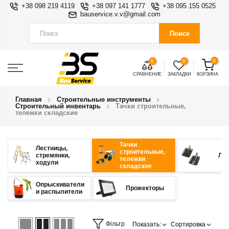
+38 098 219 4119
+38 097 141 1777
+38 095 155 0525
bauservice.v.v@gmail.com
Поиск
0
0
0
СРАВНЕНИЕ
ЗАКЛАДКИ
КОРЗИНА
Главная
Строительные инструменты
Строительный инвентарь
Тачки строительные,
тележки складские
Тачки
Лестницы,
строительные,
стремянки,
Ло
тележки
ходули
складские
Опрыскиватели
Прожекторы
и распылители
Фільтр
Показать:
Сортировка