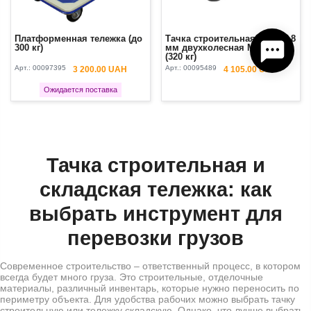
Платформенная тележка (до
Тачка строительная 110 л 0,8
300 кг)
мм двухколесная MASTAR
(320 кг)
Арт.:
00097395
Арт.:
00095489
3 200.00 UAH
4 105.00 UAH
Ожидается поставка
Тачка строительная и
складская тележка: как
выбрать инструмент для
перевозки грузов
Современное строительство – ответственный процесс, в котором
всегда будет много груза. Это строительные, отделочные
материалы, различный инвентарь, которые нужно переносить по
периметру объекта. Для удобства рабочих можно выбрать тачку
строительную или тележку складскую. Однако, что лучше выбрать,