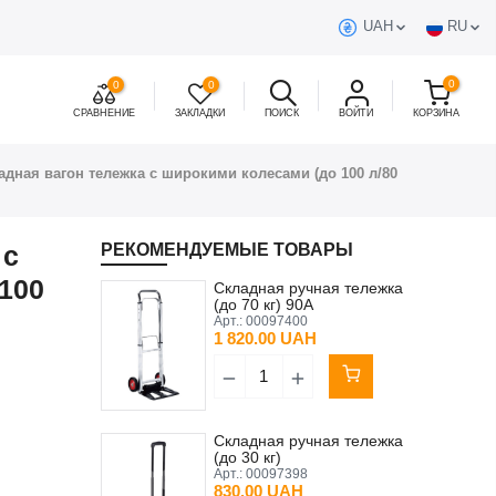
UAH
RU
0
0
0
СРАВНЕНИЕ
ЗАКЛАДКИ
ПОИСК
ВОЙТИ
КОРЗИНА
адная вагон тележка с широкими колесами (до 100 л/80
 с
РЕКОМЕНДУЕМЫЕ ТОВАРЫ
100
Складная ручная тележка
(до 70 кг) 90A
Арт.:
00097400
1 820.00 UAH
Складная ручная тележка
(до 30 кг)
Арт.:
00097398
830.00 UAH