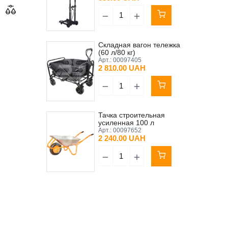
Складная вагон тележка
(60 л/80 кг)
Арт.:
00097405
2 810.00 UAH
Тачка строительная
усиленная 100 л
пневматическое колесо
Арт.:
00097652
Bulid (180 кг)
2 240.00 UAH