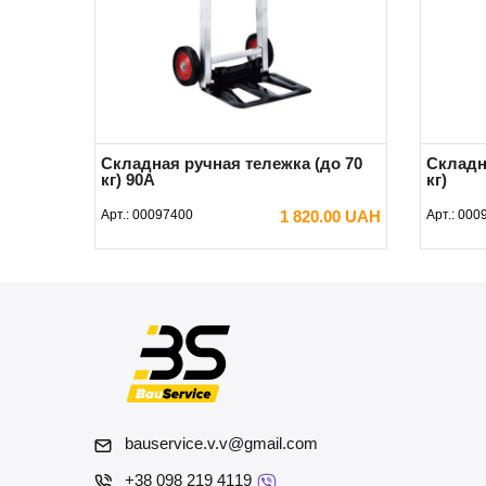
Складная ручная тележка (до 70
Складн
кг) 90A
кг)
Арт.:
00097400
1 820.00 UAH
Арт.:
000
В КОРЗИНУ
bauservice.v.v@gmail.com
+38 098 219 4119