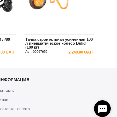
 л/80
Тачка строительная усиленная 100
л пневматическое колесо Bulid
(180 кг)
0.00 UAH
Арт.:
00097652
2 240.00 UAH
В КОРЗИНУ
ИНФОРМАЦИЯ
онтакты
 нас
оставка і оплата