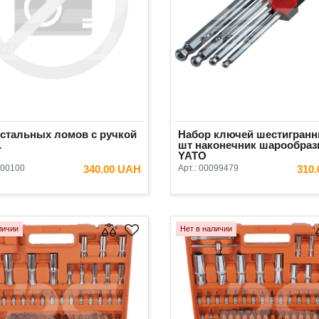
 стальных ломов с ручкой
Набор ключей шестигранн
L
шт наконечник шарообра
YATO
00100
340.00 UAH
Арт.:
00099479
310
В КОРЗИНУ
В КОРЗ
личии
Нет в наличии