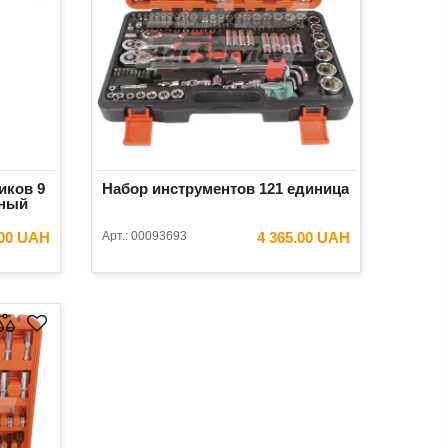
иков 9
Набор инструментов 121 единица
зный
.00 UAH
Арт.:
00093693
4 365.00 UAH
ИНУ