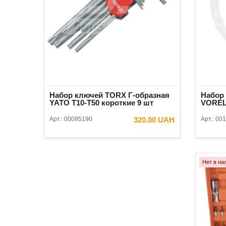
Набор ключей TORX Г-образная
Набор
YATO Т10-Т50 короткие 9 шт
VORE
Арт.:
00095190
320.00 UAH
Арт.:
001
В КОРЗИНУ
Нет в на