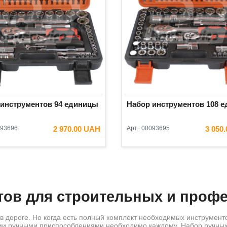
 инструментов 94 единицы
Набор инструментов 108 е
93696
2 970.00 UAH
Арт.:
00093695
3 050
ов для строительных и проф
 в дороге. Но когда есть полный комплект необходимых инструмен
гими ручными приспособлениями необходимо каждому. Набор ручны