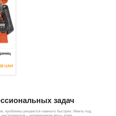
диниц
.00 UAH
ессиональных задач
тов, проблемы решаются намного быстрее. Иметь под
х инструментов – незаменимая вещь доме.