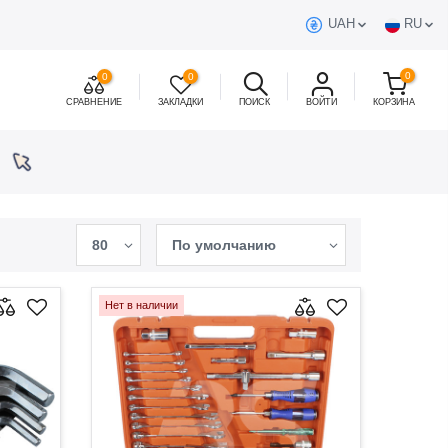
UAH
RU
0
0
0
СРАВНЕНИЕ
ЗАКЛАДКИ
ПОИСК
ВОЙТИ
КОРЗИНА
80
По умолчанию
Нет в наличии