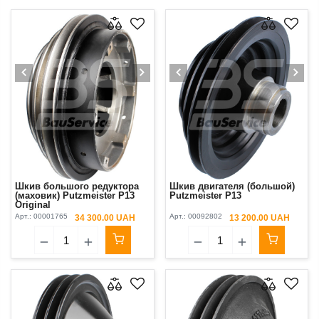
Шкив большого редуктора
Шкив двигателя (большой)
(маховик) Putzmeister P13
Putzmeister P13
Original
Арт.:
00001765
Арт.:
00092802
34 300.00 UAH
13 200.00 UAH