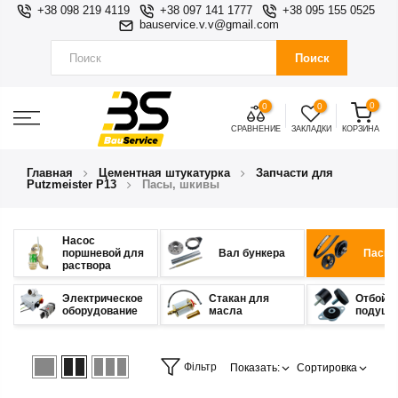
+38 098 219 4119
+38 097 141 1777
+38 095 155 0525
bauservice.v.v@gmail.com
Поиск
0
0
0
СРАВНЕНИЕ
ЗАКЛАДКИ
КОРЗИНА
Главная
Цементная штукатурка
Запчасти для
Putzmeister P13
Пасы, шкивы
Насос
поршневой для
Вал бункера
Пасы,
раствора
Электрическое
Стакан для
Отбойни
оборудование
масла
подушк
Фільтр
Показать:
Сортировка