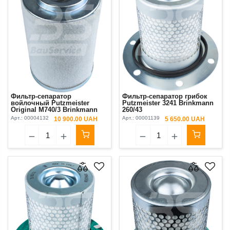
Фильтр-сепаратор
Фильтр-сепаратор грибок
войлочный Putzmeister
Putzmeister 3241 Brinkmann
Original М740/3 Brinkmann
260/43
260/45/55, 450/550, BMS
Арт.:
00004132
Арт.:
00001139
10 900.00 UAH
5 650.00 UAH
Worker