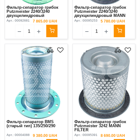
Фильтр-сепаратор грибок
Фильтр-сепаратор грибок
Putzmeister 2240/3240
Putzmeister 2240/3240
двухцилиндровый
двухцилиндровый MANN
FILTER
Арт.:
00092681
Арт.:
00095253
7 865.00 UAH
5 780.00 UAH
Фильтр-сепаратор BMS
Фильтр-сепаратор грибок
(старый тип) 135/250/290
Putzmeister 3242 MANN
FILTER
Арт.:
00004088
Арт.:
00095391
9 380.00 UAH
8 690.00 UAH