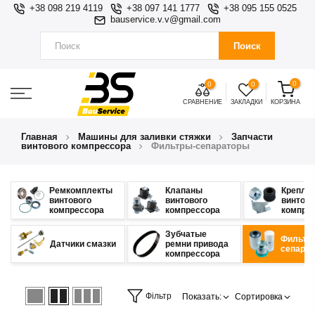
+38 098 219 4119
+38 097 141 1777
+38 095 155 0525
bauservice.v.v@gmail.com
Поиск
0
0
0
СРАВНЕНИЕ
ЗАКЛАДКИ
КОРЗИНА
Главная
Машины для заливки стяжки
Запчасти
винтового компрессора
Фильтры-сепараторы
Ремкомплекты
Клапаны
Крепле
винтового
винтового
винтово
компрессора
компрессора
компре
Зубчатые
Фильтр
Датчики смазки
ремни привода
сепара
компрессора
Фільтр
Показать:
Сортировка