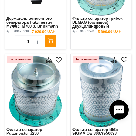
Держатель войлочного
Фильтр-сепаратор грибок
сепаратора Putzmeister
DEMAG (большой)
М740/3, М760/3, Brinkmann
двухцилиндровый
260/45/55, 450/550, BMS
Brinkmann
Арт.:
00095239
Арт.:
00003542
7 920.00 UAH
5 890.00 UAH
Original
Нет в наличии
Нет в наличии
Фильтр-сепаратор
Фильтр-сепаратор BMS
Putzmeister 3250
SIGMA OE 3007/S50093