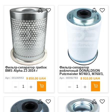
Фильтр-сепаратор грибок
Фильтр-сепаратор
BMS Alpha Z3 2014 г
войлочный DONALDSON
Putzmeister М740/3, М760/3,
Brinkmann 260/45/55, 450/550,
Арт.:
00100553
Арт.:
00092783
9 850.00 UAH
8 910.00 UAH
BMS Worker