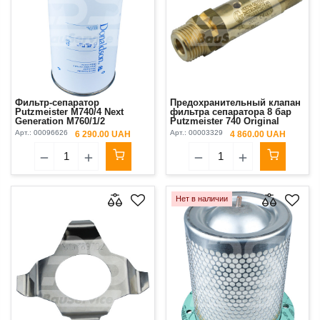
Фильтр-сепаратор
Предохранительный клапан
Putzmeister М740/4 Next
фильтра сепаратора 8 бар
Generation М760/1/2
Putzmeister 740 Original
Donaldson
Арт.:
00096626
Арт.:
00003329
6 290.00 UAH
4 860.00 UAH
Нет в наличии