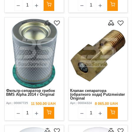
Фильтр-сепаратор грибок
Клапан сепаратора
BMS Alpha 2014 г Original
(обратного хода) Putzmeister
Original
Арт.:
00097725
Арт.:
00004324
11 500.00 UAH
8 065.00 UAH