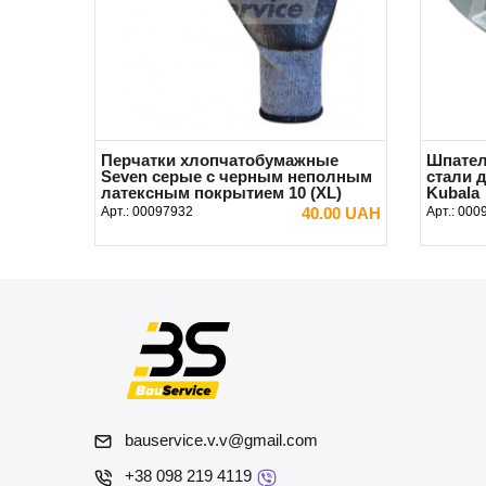
Перчатки хлопчатобумажные
Шпател
Seven серые с черным неполным
стали 
латексным покрытием 10 (XL)
Kubala
Арт.:
00097932
40.00 UAH
Арт.:
000
В КОРЗИНУ
bauservice.v.v@gmail.com
+38 098 219 4119