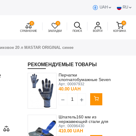
UAH
RU
0
0
0
СРАВНЕНИЕ
ЗАКЛАДКИ
ПОИСК
ВОЙТИ
КОРЗИНА
тиковое 20 л MASTAR ORIGINAL синее
РЕКОМЕНДУЕМЫЕ ТОВАРЫ
е
Перчатки
хлопчатобумажные Seven
серые с черным
Арт.:
00097932
неполным латексным
40.00 UAH
покрытием 10 (XL)
Шпатель160 мм из
нержавеющей стали для
набора смеси из ведра
Арт.:
00096430
Kubala
410.00 UAH