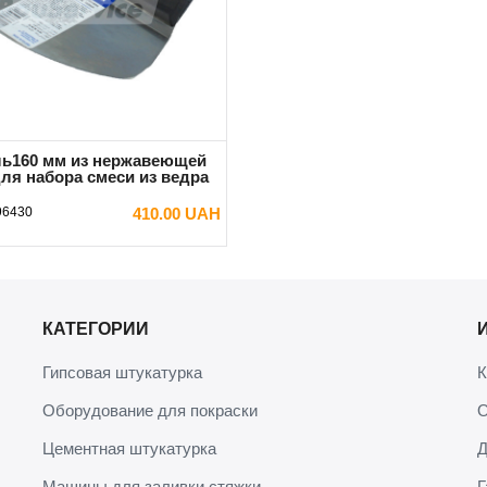
ь160 мм из нержавеющей
для набора смеси из ведра
96430
410.00 UAH
В КОРЗИНУ
КАТЕГОРИИ
Гипсовая штукатурка
К
Оборудование для покраски
О
Цементная штукатурка
Д
Машины для заливки стяжки
Г