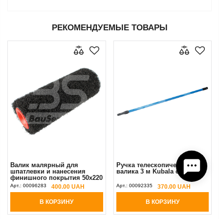
РЕКОМЕНДУЕМЫЕ ТОВАРЫ
Валик малярный для
Ручка телескопическая для
шпатлевки и нанесения
валика 3 м Kubala синий
финишного покрытия 50х220
мм под ручку 8 мм Antares
Арт.:
00096283
Арт.:
00092335
400.00 UAH
370.00 UAH
В КОРЗИНУ
В КОРЗИНУ