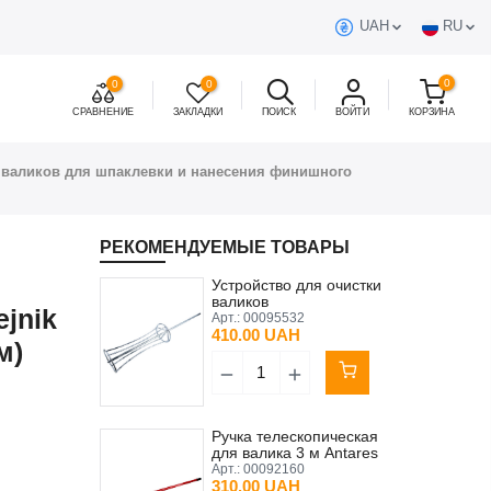
UAH
RU
0
0
0
СРАВНЕНИЕ
ЗАКЛАДКИ
ПОИСК
ВОЙТИ
КОРЗИНА
 валиков для шпаклевки и нанесения финишного
РЕКОМЕНДУЕМЫЕ ТОВАРЫ
Устройство для очистки
валиков
jnik
Арт.:
00095532
410.00 UAH
м)
Ручка телескопическая
для валика 3 м Antares
красная
Арт.:
00092160
310.00 UAH