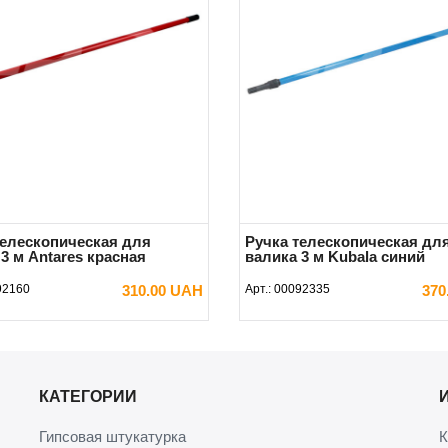
телескопическая для
Ручка телескопическая дл
3 м Antares красная
валика 3 м Kubala синий
92160
310.00 UAH
Арт.:
00092335
370
В КОРЗИНУ
В КОРЗИНУ
КАТЕГОРИИ
Гипсовая штукатурка
К