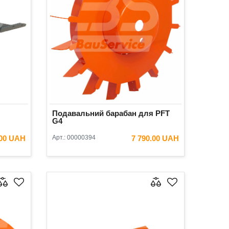
Подавальний барабан для PFT
G4
.00 UAH
Арт.:
00000394
7 790.00 UAH
ИК
В КОШИК