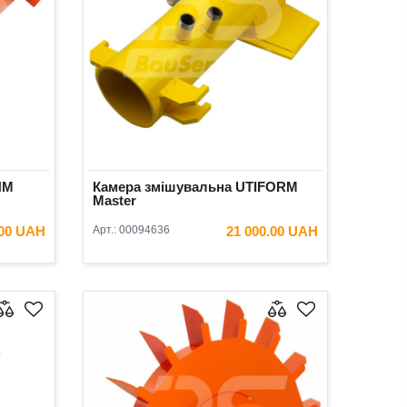
HM
Камера змішувальна UTIFORM
Master
.00 UAH
Арт.:
00094636
21 000.00 UAH
ИК
В КОШИК