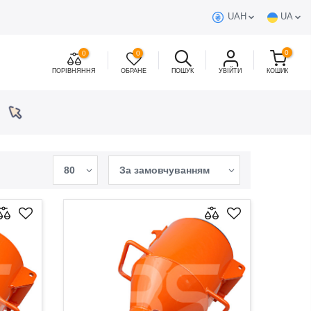
UAH
UA
0
0
0
ПОРІВНЯННЯ
ОБРАНЕ
ПОШУК
УВІЙТИ
КОШИК
80
За замовчуванням