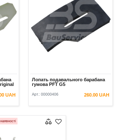
абана
Лопать подавального барабана
iginal
гумова PFT G5
.00 UAH
Арт.:
00000406
260.00 UAH
ИК
В КОШИК
наявності