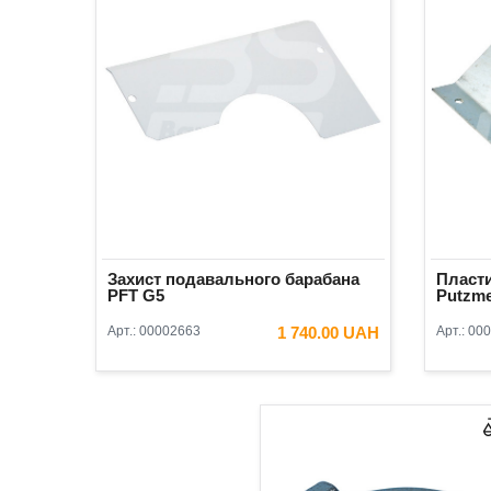
Захист подавального барабана
Пласт
PFT G5
Putzme
Арт.:
00002663
1 740.00 UAH
Арт.:
000
В КОШИК