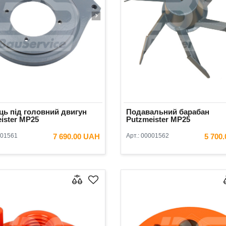
ь під головний двигун
Подавальний барабан
ister MP25
Putzmeister MP25
01561
7 690.00 UAH
Арт.:
00001562
5 700
В КОШИК
В КОШ