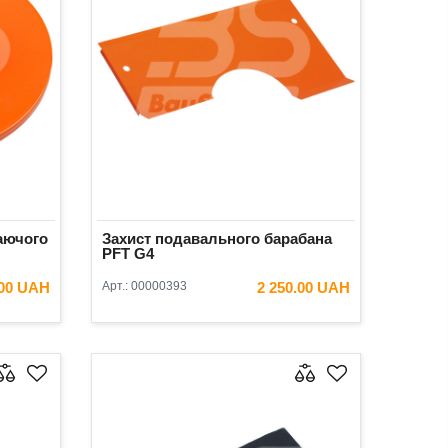
аючого
Захист подавального барабана
PFT G4
.00 UAH
Арт.:
00000393
2 250.00 UAH
ИК
В КОШИК