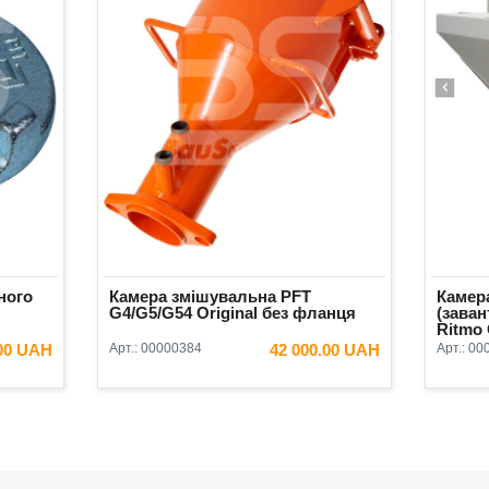
ного
Камера змішувальна PFT
Камер
G4/G5/G54 Original без фланця
(зава
Ritmo 
.00 UAH
Арт.:
00000384
42 000.00 UAH
Арт.:
00
ИК