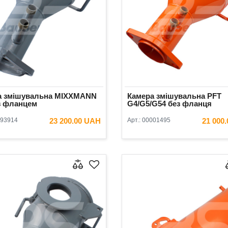
а змішувальна MIXXMANN
Камера змішувальна PFT
з фланцем
G4/G5/G54 без фланця
93914
23 200.00 UAH
Арт.:
00001495
21 000
В КОШИК
В КОШ