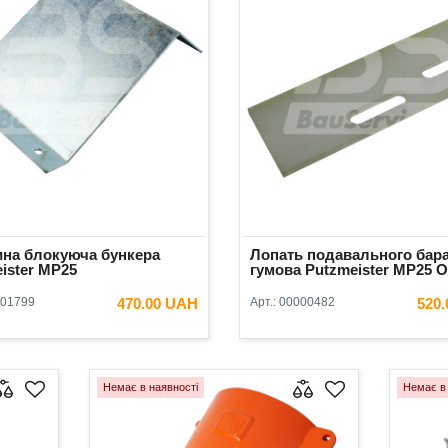
ина блокуюча бункера
Лопать подавального бар
ister МР25
гумова Putzmeister MP25 Or
01799
470.00 UAH
Арт.:
00000482
520
В КОШИК
В КОШ
Немає в наявності
Немає в 