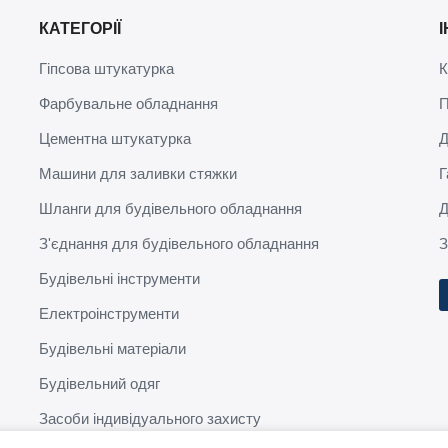
КАТЕГОРІЇ
Гіпсова штукатурка
К
Фарбувальне обладнання
П
Цементна штукатурка
Д
Машини для заливки стяжки
Г
Шланги для будівельного обладнання
Д
З'єднання для будівельного обладнання
З
Будівельні інструменти
Електроінструменти
Будівельні матеріали
Будівельний одяг
Засоби індивідуального захисту