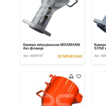
Камера змішувальна MIXXMANN
Камер
без фланця
S7/S8 
Арт.:
00093797
22 500.00 UAH
Арт.:
000
В КОШИК