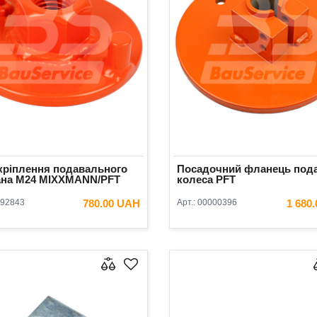
кріплення подавального
Посадочний фланець под
ана M24 MIXXMANN/PFT
колеса PFT
92843
780.00 UAH
Арт.:
00000396
1 680
В КОШИК
В КОШ