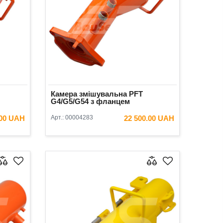
Камера змішувальна PFT
G4/G5/G54 з фланцем
.00 UAH
Арт.:
00004283
22 500.00 UAH
ИК
В КОШИК