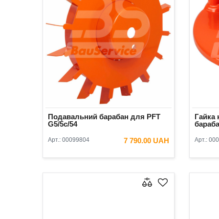
Подавальний барабан для PFT
Гайка 
G5/5c/54
бараб
Арт.:
00099804
7 790.00 UAH
Арт.:
000
В КОШИК