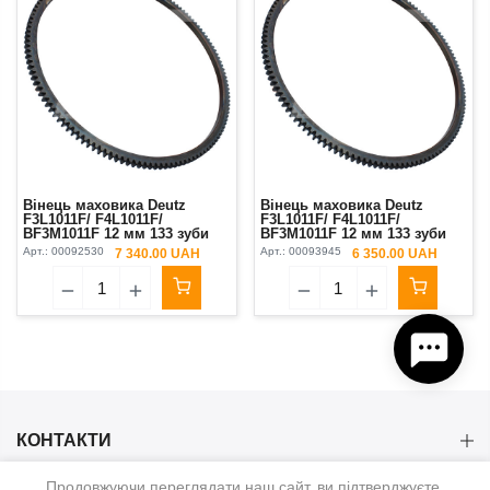
Вінець маховика Deutz
Вінець маховика Deutz
F3L1011F/ F4L1011F/
F3L1011F/ F4L1011F/
BF3M1011F 12 мм 133 зуби
BF3M1011F 12 мм 133 зуби
TRK
Арт.:
00092530
Арт.:
00093945
7 340.00 UAH
6 350.00 UAH
КОНТАКТИ
Продовжуючи переглядати наш сайт, ви підтверджуєте,