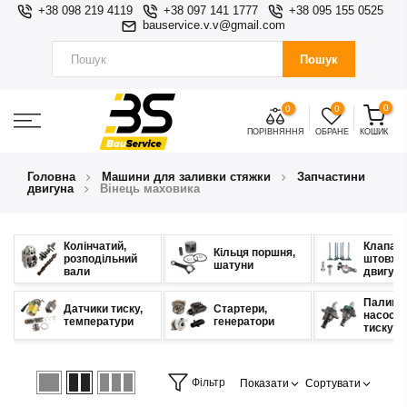
+38 098 219 4119
+38 097 141 1777
+38 095 155 0525
bauservice.v.v@gmail.com
Пошук
0
0
0
ПОРІВНЯННЯ
ОБРАНЕ
КОШИК
Головна
Машини для заливки стяжки
Запчастини
двигуна
Вінець маховика
Колінчатий,
Клапани
Кільця поршня,
розподільний
штовхач
шатуни
вали
двигуна
Паливн
Датчики тиску,
Стартери,
насос в
температури
генератори
тиску
Фільтр
Показати
Сортувати