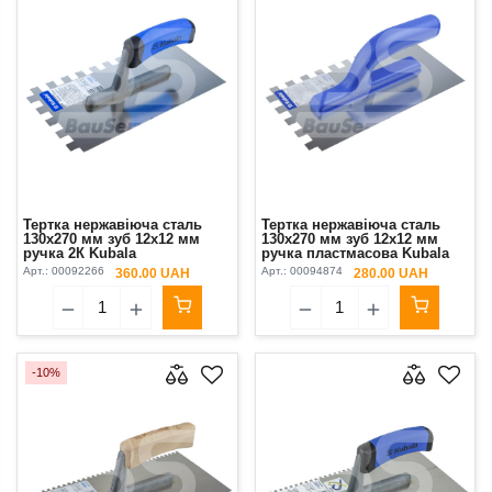
Тертка нержавіюча сталь
Тертка нержавіюча сталь
130х270 мм зуб 12х12 мм
130х270 мм зуб 12х12 мм
ручка 2К Kubala
ручка пластмасова Kubala
Арт.:
00092266
Арт.:
00094874
360.00 UAH
280.00 UAH
-10%