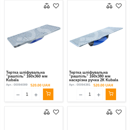
Тертка шліфувальна
Тертка шліфувальна
"рашпіль" 160х360 мм
"рашпіль" 160х380 мм
Kubala
наскрізна ручка 2К Kubala
Арт.:
00094089
Арт.:
00094381
520.00 UAH
520.00 UAH