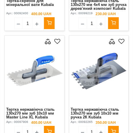
Тертка-скребок для
Тертка нержавіюча сталь
мінеральної вати Kubala
130х270 мм 4х4 мм зуб ручка
дерев'яний композит Kubala
Арт.:
00092400
Арт.:
00099219
400.00 UAH
230.00 UAH
Тертка нержавіюча сталь
Тертка нержавіюча сталь
130х270 мм зуб 10х10 мм
130х270 мм зуб 10х10 мм
Master Line XL Kubala
ручка 2К Kubala
Арт.:
00097906
Арт.:
00092265
400.00 UAH
350.00 UAH