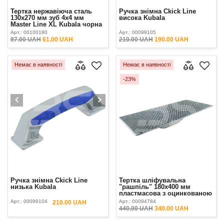
Тертка нержавіюча сталь
Ручка знімна Ckick Line
130х270 мм зуб 4х4 мм
висока Kubala
Master Line XL Kubala чорна
ручка
Арт.:
00100180
Арт.:
00099105
87.00 UAH
61.00 UAH
210.00 UAH
190.00 UAH
Немає в наявності
Немає в наявності
-23%
Ручка знімна Ckick Line
Тертка шліфувальна
низька Kubala
"рашпіль" 180х400 мм
пластмасова з оцинкованою
основою (РS) Kubala
Арт.:
00099104
Арт.:
00094784
210.00 UAH
440.00 UAH
340.00 UAH