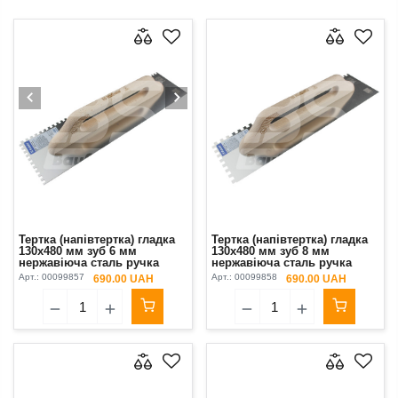
Тертка (напівтертка) гладка
Тертка (напівтертка) гладка
130х480 мм зуб 6 мм
130х480 мм зуб 8 мм
нержавіюча сталь ручка
нержавіюча сталь ручка
лакований бук Kubala
лакований бук Kubala
Арт.:
00099857
Арт.:
00099858
690.00 UAH
690.00 UAH