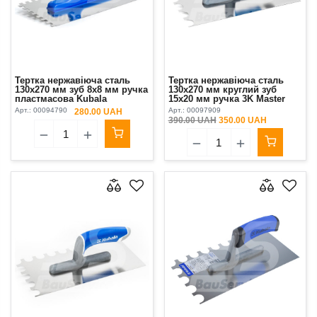
Тертка нержавіюча сталь
Тертка нержавіюча сталь
130х270 мм зуб 8х8 мм ручка
130х270 мм круглий зуб
пластмасова Kubala
15x20 мм ручка 3K Master
Line XL Kubala
Арт.:
00094790
Арт.:
00097909
280.00 UAH
390.00 UAH
350.00 UAH