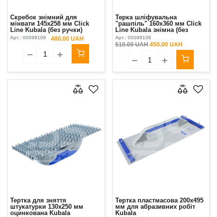
Скребок знімний для
Терка шліфувальна
мінвати 145х258 мм Click
"рашпіль" 160х360 мм Click
Line Kubala (без ручки)
Line Kubala знімна (без
ручки)
Арт.:
00099109
Арт.:
00099108
480.00 UAH
510.00 UAH
450.00 UAH
Тертка для зняття
Тертка пластмасова 200х495
штукатурки 130х250 мм
мм для абразивних робіт
оцинкована Kubala
Kubala