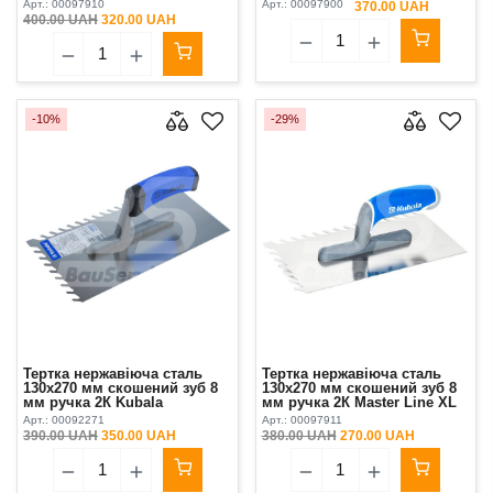
Арт.:
00097910
Арт.:
00097900
370.00 UAH
400.00 UAH
320.00 UAH
-10%
-29%
Тертка нержавіюча сталь
Тертка нержавіюча сталь
130х270 мм скошений зуб 8
130х270 мм скошений зуб 8
мм ручка 2К Kubala
мм ручка 2К Master Line XL
Kubala
Арт.:
00092271
Арт.:
00097911
390.00 UAH
350.00 UAH
380.00 UAH
270.00 UAH