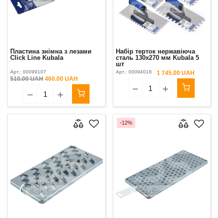
Пластина знімна з лезами
Набір терток нержавіюча
Click Line Kubala
сталь 130х270 мм Kubala 5
шт
Арт.:
00099107
Арт.:
00094018
1 745.00 UAH
510.00 UAH
460.00 UAH
-12%