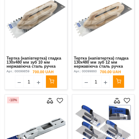
Тертка (напівтертка) гладка
Тертка (напівтертка) гладка
130х480 мм зуб 10 мм
130х480 мм зуб 12 мм
нержавіюча сталь ручка
нержавіюча сталь ручка
лакований бук Kubala
лакований бук Kubala
Арт.:
00099859
Арт.:
00099860
700.00 UAH
700.00 UAH
-10%