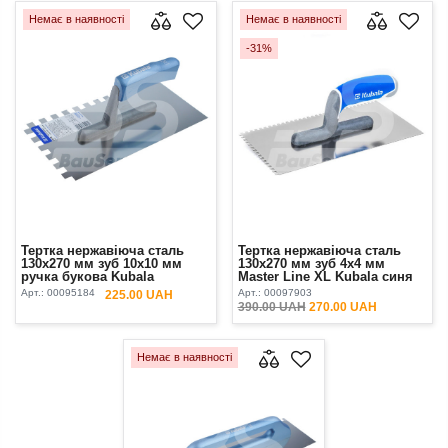
Немає в наявності
Немає в наявності
-31%
Тертка нержавіюча сталь
Тертка нержавіюча сталь
130х270 мм зуб 10х10 мм
130х270 мм зуб 4х4 мм
ручка букова Kubala
Master Line XL Kubala синя
ручка
Арт.:
00095184
Арт.:
00097903
225.00 UAH
390.00 UAH
270.00 UAH
Немає в наявності