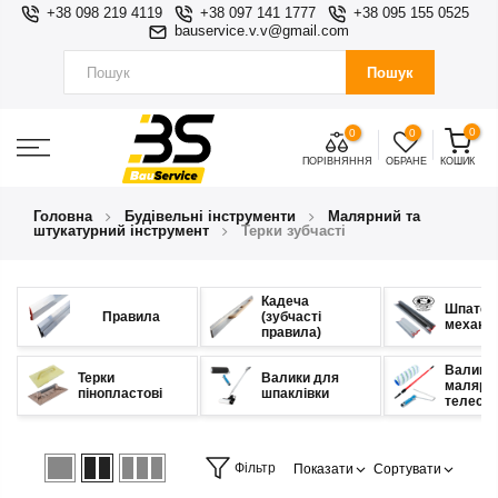
+38 098 219 4119
+38 097 141 1777
+38 095 155 0525
bauservice.v.v@gmail.com
Пошук
0
0
0
ПОРІВНЯННЯ
ОБРАНЕ
КОШИК
Головна
Будівельні інструменти
Малярний та
штукатурний інструмент
Терки зубчасті
Кадеча
Шпател
Правила
(зубчасті
механіч
правила)
Валики
Терки
Валики для
малярні
пінопластові
шпаклівки
телеско
Фільтр
Показати
Сортувати