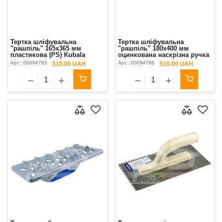
Тертка шліфувальна
Тертка шліфувальна
"рашпіль" 165х365 мм
"рашпіль" 180х400 мм
пластикова (РS) Kubala
оцинкована наскрізна ручка
3К (РS) Kubala
Арт.:
00094783
Арт.:
00094786
310.00 UAH
510.00 UAH