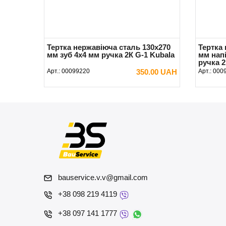
Тертка нержавіюча сталь 130х270
Тертка
мм зуб 4х4 мм ручка 2К G-1 Kubala
мм нап
ручка 2
Арт.:
00099220
350.00 UAH
Арт.:
000
В КОШИК
bauservice.v.v@gmail.com
+38 098 219 4119
+38 097 141 1777