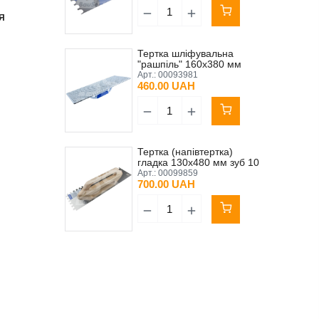
Я
Тертка шліфувальна
"рашпіль" 160х380 мм
ручка 2К Kubala
Арт.:
00093981
460.00 UAH
Тертка (напівтертка)
гладка 130х480 мм зуб 10
мм нержавіюча сталь
Арт.:
00099859
ручка лакований бук
700.00 UAH
Kubala