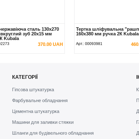
 нержавіюча сталь 130х270
Тертка шліфувальна "рашп
івкруглий зуб 20х15 мм
160х380 мм ручка 2К Kubala
К Kubala
92273
370.00 UAH
Арт.:
00093981
460
В КОШИК
В КОШИК
КАТЕГОРІЇ
Гіпсова штукатурка
К
Фарбувальне обладнання
П
Цементна штукатурка
Д
Машини для заливки стяжки
Г
Шланги для будівельного обладнання
Д