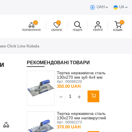
UAH
UA
0
0
0
ПОРІВНЯННЯ
ОБРАНЕ
ПОШУК
УВІЙТИ
КОШИК
ми Click Line Kubala
ми
РЕКОМЕНДОВАНІ ТОВАРИ
Тертка нержавіюча сталь
130х270 мм зуб 4х4 мм
ручка 2К G-1 Kubala
Арт.:
00099220
350.00 UAH
Тертка нержавіюча сталь
130х270 мм напівкруглий
зуб 20х15 мм ручка 2К
Арт.:
00092273
Kubala
370.00 UAH