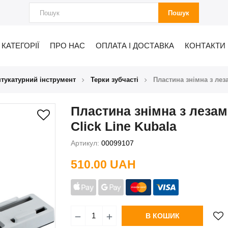
Пошук
КАТЕГОРІЇ
ПРО НАС
ОПЛАТА І ДОСТАВКА
КОНТАКТИ
тукатурний інструмент
Терки зубчасті
Пластина знімна з леза
Пластина знімна з леза
Click Line Kubala
Артикул:
00099107
510.00 UAH
В КОШИК