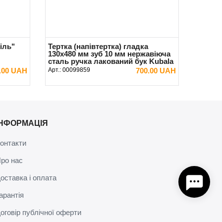
іль"
Тертка (напівтертка) гладка
130х480 мм зуб 10 мм нержавіюча
сталь ручка лакований бук Kubala
.00 UAH
Арт.:
00099859
700.00 UAH
В КОШИК
ІНФОРМАЦІЯ
онтакти
ро нас
оставка і оплата
арантія
оговір публічної оферти