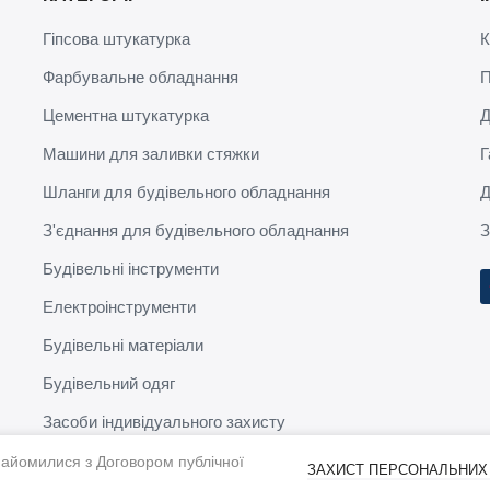
Гіпсова штукатурка
К
Фарбувальне обладнання
П
Цементна штукатурка
Д
Машини для заливки стяжки
Г
Шланги для будівельного обладнання
Д
З'єднання для будівельного обладнання
З
Будівельні інструменти
Електроінструменти
Будівельні матеріали
Будівельний одяг
Засоби індивідуального захисту
найомилися з Договором публічної
ЗАХИСТ ПЕРСОНАЛЬНИХ
© 2020-2026. BauService