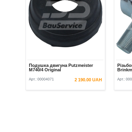
Подушка двигуна Putzmeister
Різьбо
М740/4 Original
Brinkm
Арт.:
00004071
2 190.00 UAH
Арт.:
000
В КОШИК