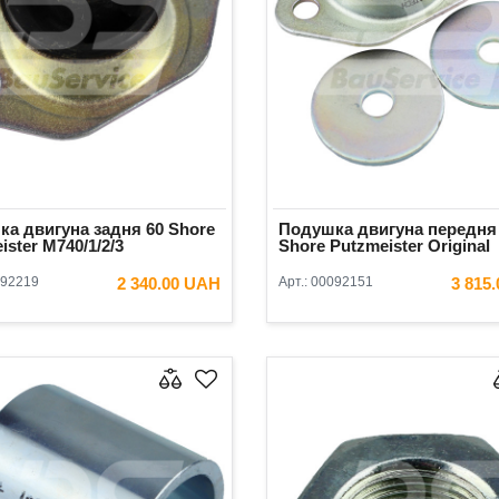
а двигуна задня 60 Shore
Подушка двигуна передня
ister М740/1/2/3
Shore Putzmeister Original
92219
2 340.00 UAH
Арт.:
00092151
3 815
В КОШИК
В КОШ