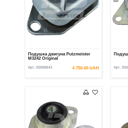
Подушка двигуна Putzmeister
Подушк
М3242 Original
Арт.:
00099643
4 750.00 UAH
Арт.:
000
В КОШИК