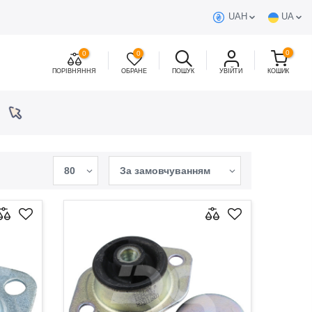
UAH
UA
0
0
0
ПОРІВНЯННЯ
ОБРАНЕ
ПОШУК
УВІЙТИ
КОШИК
80
За замовчуванням