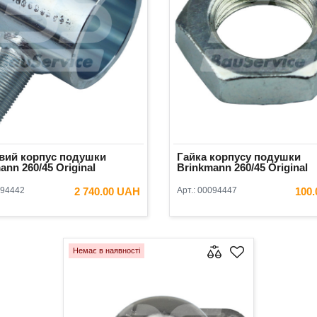
вий корпус подушки
Гайка корпусу подушки
ann 260/45 Original
Brinkmann 260/45 Original
94442
2 740.00 UAH
Арт.:
00094447
100
В КОШИК
В КОШ
Немає в наявності