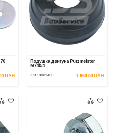
 70
Подушка двигуна Putzmeister
М740/4
.00 UAH
Арт.:
00094003
1 860.00 UAH
ИК
В КОШИК