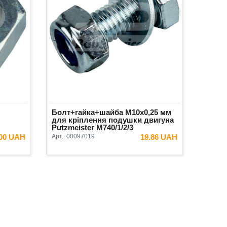
Болт+гайка+шайба М10х0,25 мм
для кріплення подушки двигуна
Putzmeister М740/1/2/3
.00 UAH
Арт.:
00097019
19.86 UAH
ИК
В КОШИК