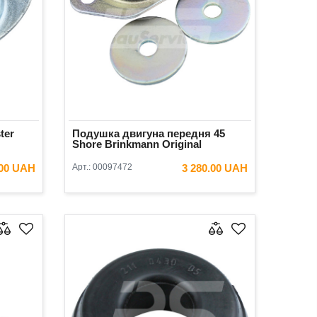
ter
Подушка двигуна передня 45
Shore Brinkmann Original
.00 UAH
Арт.:
00097472
3 280.00 UAH
ИК
В КОШИК