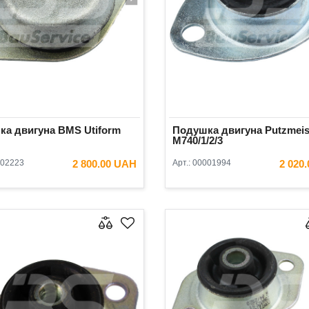
а двигуна BMS Utiform
Подушка двигуна Putzmeis
М740/1/2/3
02223
2 800.00 UAH
Арт.:
00001994
2 020
В КОШИК
В КОШ