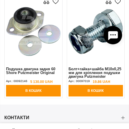
Подушка двигуна задня 60
Болт+гайка+шайба М10х0,25
Shore Putzmeister Original
мм для кріплення подушки
двигуна Putzmeister
М740/1/2/3
Арт.:
00092146
Арт.:
00097019
5 130.00 UAH
19.86 UAH
В КОШИК
В КОШИК
КОНТАКТИ