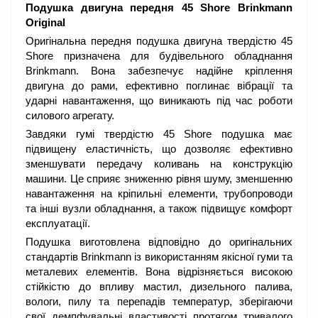
Подушка двигуна передня 45 Shore Brinkmann
Original
Оригінальна передня подушка двигуна твердістю 45
Shore призначена для будівельного обладнання
Brinkmann. Вона забезпечує надійне кріплення
двигуна до рами, ефективно поглинає вібрації та
ударні навантаження, що виникають під час роботи
силового агрегату.
Завдяки гумі твердістю 45 Shore подушка має
підвищену еластичність, що дозволяє ефективно
зменшувати передачу коливань на конструкцію
машини. Це сприяє зниженню рівня шуму, зменшенню
навантаження на кріпильні елементи, трубопроводи
та інші вузли обладнання, а також підвищує комфорт
експлуатації.
Подушка виготовлена відповідно до оригінальних
стандартів Brinkmann із використанням якісної гуми та
металевих елементів. Вона відрізняється високою
стійкістю до впливу мастил, дизельного палива,
вологи, пилу та перепадів температур, зберігаючи
свої демпфувальні властивості протягом тривалого