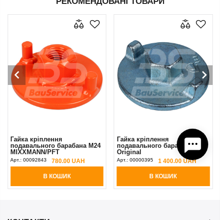
РЕКОМЕНДОВАНІ ТОВАРИ
Гайка кріплення
Гайка кріплення
подавального барабана M24
подавального барабана PFT
MIXXMANN/PFT
Original
Арт.:
00092843
Арт.:
00000395
780.00 UAH
1 400.00 UAH
В КОШИК
В КОШИК