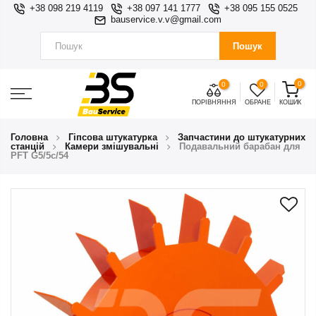
+38 098 219 4119
+38 097 141 1777
+38 095 155 0525
bauservice.v.v@gmail.com
Пошук
0
0
0
ПОРІВНЯННЯ
ОБРАНЕ
КОШИК
Головна
Гіпсова штукатурка
Запчастини до штукатурних
станцій
Камери змішувальні
Подавальний барабан для
PFT G5/5c/54