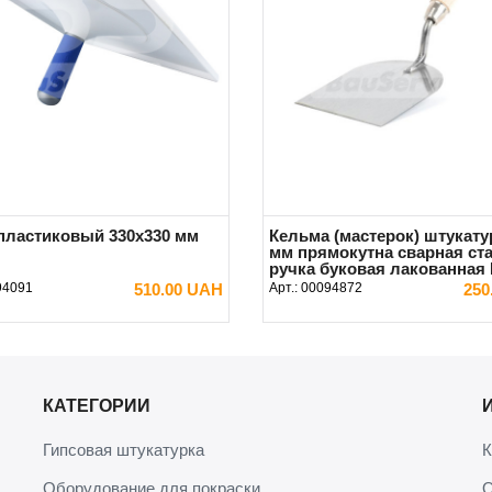
пластиковый 330х330 мм
Кельма (мастерок) штукату
мм прямокутна сварная ст
ручка буковая лакованная 
94091
510.00 UAH
Арт.:
00094872
250
В КОРЗИНУ
В КОРЗИНУ
КАТЕГОРИИ
Гипсовая штукатурка
К
Оборудование для покраски
О