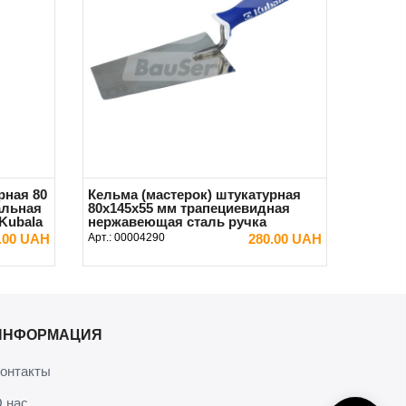
рная 80
Кельма (мастерок) штукатурная
альная
80х145х55 мм трапециевидная
Kubala
нержавеющая сталь ручка
резиновая Kubala
.00 UAH
Арт.:
00004290
280.00 UAH
В КОРЗИНУ
ИНФОРМАЦИЯ
онтакты
 нас