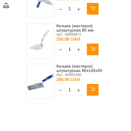
Кельма (мастерок)
штукатурная 80 мм
прямокутна сварная
Арт.:
00094872
стальная ручка буковая
250.00 UAH
лакованная Kubala
Кельма (мастерок)
штукатурная 80х145х55
мм трапециевидная
Арт.:
00004290
нержавеющая сталь ручка
280.00 UAH
резиновая Kubala