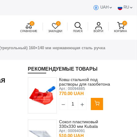
UAH
RU
0
0
0
СРАВНЕНИЕ
ЗАКЛАДКИ
ПОИСК
ВОЙТИ
КОРЗИНА
(треугольный) 160×140 мм нержавеющая сталь ручка
РЕКОМЕНДУЕМЫЕ ТОВАРЫ
ая
Ковш стальной под
растворы для газобетона
175 мм Kubala
Арт.:
00094885
770.00 UAH
Сокол пластиковый
330х330 мм Kubala
Арт.:
00094091
510.00 UAH