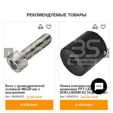
РЕКОМЕНДУЕМЫЕ ТОВАРЫ
Болт с цилиндрической
Ножка компрессора
головкой М6х20 мм с
резиновая PFT LK250/HANDY
внутренним
KOELLMANN K2 Original 1 шт
шестигранником PFT
Арт.:
00093022
Арт.:
00001113
12.95 UAH
260.00 UAH
В КОРЗИНУ
В КОРЗИНУ