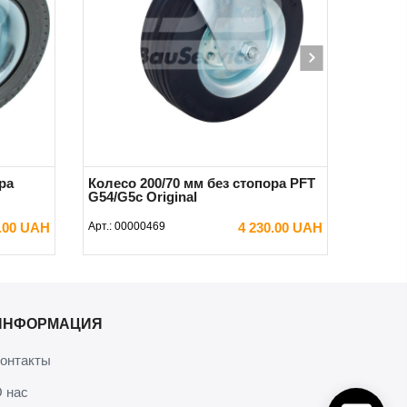
ра
Колесо 200/70 мм без стопора PFT
Колесо
G54/G5c Original
MIXXM
0.00 UAH
Арт.:
00000469
4 230.00 UAH
Арт.:
000
В КОРЗИНУ
ИНФОРМАЦИЯ
онтакты
 нас