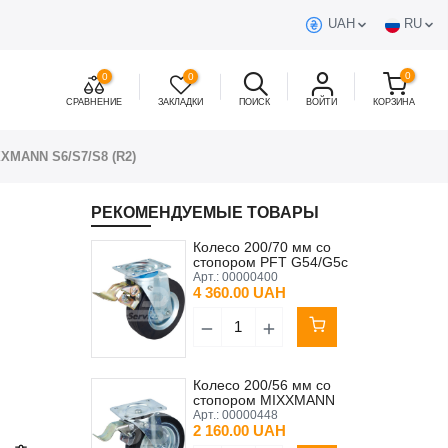
UAH
RU
0
0
0
СРАВНЕНИЕ
ЗАКЛАДКИ
ПОИСК
ВОЙТИ
КОРЗИНА
XXMANN S6/S7/S8 (R2)
РЕКОМЕНДУЕМЫЕ ТОВАРЫ
Колесо 200/70 мм со
стопором PFT G54/G5c
Арт.:
00000400
4 360.00 UAH
Колесо 200/56 мм со
стопором MIXXMANN
S6/S7/S8
Арт.:
00000448
2 160.00 UAH