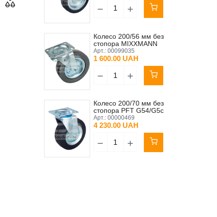
Колесо 200/56 мм без
стопора MIXXMANN
S6/S7/S8 (R2)
Арт.:
00099035
1 600.00 UAH
Колесо 200/70 мм без
стопора PFT G54/G5c
Original
Арт.:
00000469
4 230.00 UAH