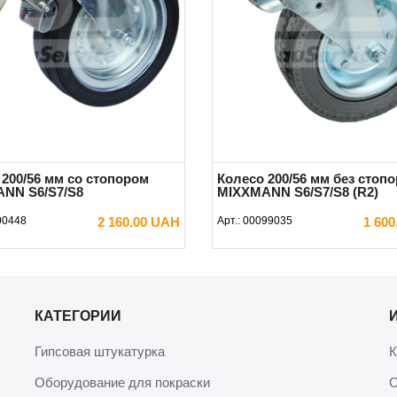
 200/56 мм со стопором
Колесо 200/56 мм без стопо
NN S6/S7/S8
MIXXMANN S6/S7/S8 (R2)
00448
2 160.00 UAH
Арт.:
00099035
1 60
В КОРЗИНУ
В КОРЗИНУ
КАТЕГОРИИ
Гипсовая штукатурка
К
Оборудование для покраски
О