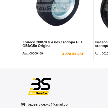
Колесо 200/70 мм без стопора PFT
Колесо
G54/G5c Original
стопора
Арт.:
00000469
4 220.00 UAH
Арт.:
001
В КОРЗИНУ
bauservice.v.v@gmail.com