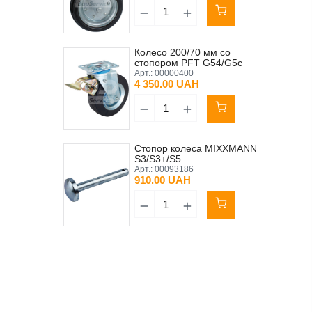
Колесо 200/70 мм со
стопором PFT G54/G5c
Арт.:
00000400
4 350.00 UAH
Стопор колеса МIXXMANN
S3/S3+/S5
Арт.:
00093186
910.00 UAH