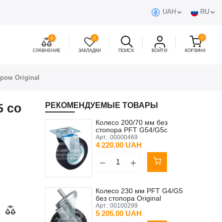
UAH
RU
0
0
0
СРАВНЕНИЕ
ЗАКЛАДКИ
ПОИСК
ВОЙТИ
КОРЗИНА
ром Original
5 cо
РЕКОМЕНДУЕМЫЕ ТОВАРЫ
Колесо 200/70 мм без
стопора PFT G54/G5c
Original
Арт.:
00000469
4 220.00 UAH
Колесо 230 мм PFT G4/G5
без стопора Original
Арт.:
00100299
5 205.00 UAH