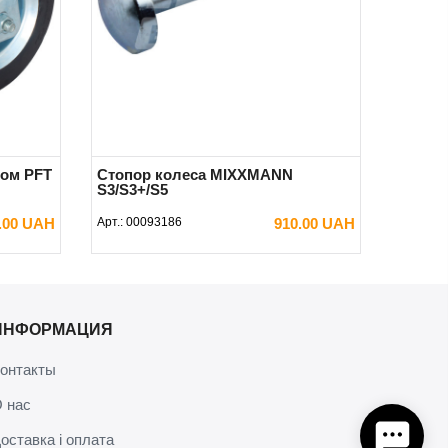
ром PFT
Стопор колеса МIXXMANN
S3/S3+/S5
0.00 UAH
Арт.:
00093186
910.00 UAH
В КОРЗИНУ
ИНФОРМАЦИЯ
онтакты
 нас
оставка і оплата