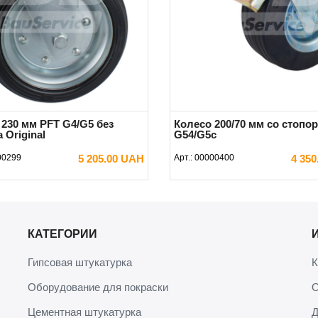
 230 мм PFT G4/G5 без
Колесо 200/70 мм со стопо
 Original
G54/G5c
00299
5 205.00 UAH
Арт.:
00000400
4 35
В КОРЗИНУ
В КОРЗИНУ
КАТЕГОРИИ
Гипсовая штукатурка
К
Оборудование для покраски
О
Цементная штукатурка
Д