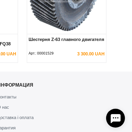
Шестерня Z-63 главного двигателя
ZFQ38
0.00 UAH
Арт.:
00001529
3 300.00 UAH
В КОРЗИНУ
ИНФОРМАЦИЯ
онтакты
 нас
оставка і оплата
арантия