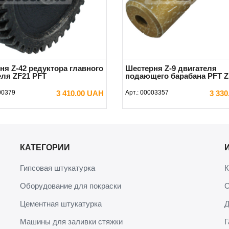
ня Z-42 редуктора главного
Шестерня Z-9 двигателя
еля ZF21 PFT
подающего барабана PFT 
00379
3 410.00 UAH
Арт.:
00003357
3 33
В КОРЗИНУ
В КОРЗИНУ
КАТЕГОРИИ
Гипсовая штукатурка
К
Оборудование для покраски
О
Цементная штукатурка
Д
Машины для заливки стяжки
Г