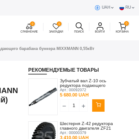
UAH
RU
0
0
0
СРАВНЕНИЕ
ЗАКЛАДКИ
ПОИСК
ВОЙТИ
КОРЗИНА
подающего барабана бункера MIXXMANN 0,55кВт
РЕКОМЕНДУЕМЫЕ ТОВАРЫ
Зубчатый вал Z-10 ось
редуктора подающего
MANN
барабана SK 23F-80S/4
Арт.:
00092072
0/25 см 0,55 кВт
5 680.00 UAH
й)
(шестерня)
Шестерня Z-42 редуктора
главного двигателя ZF21
PFT
Арт.:
00000379
3 410.00 UAH