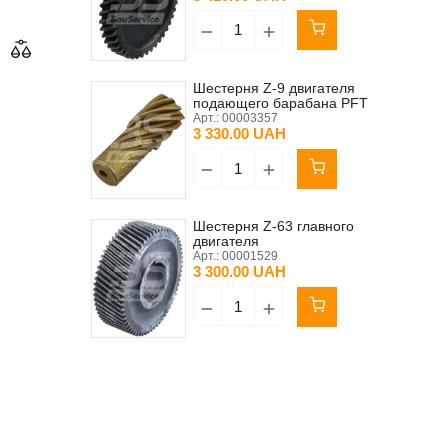
Шестерня Z-9 двигателя
подающего барабана PFT
ZFQ38
Арт.:
00003357
3 330.00 UAH
Шестерня Z-63 главного
двигателя
Арт.:
00001529
3 300.00 UAH