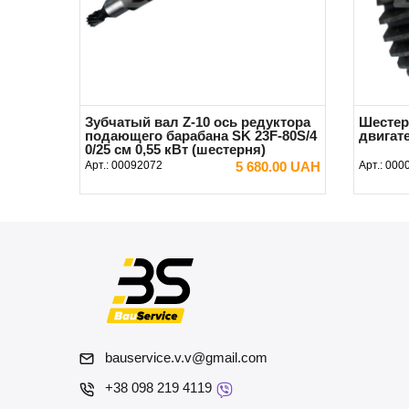
Зубчатый вал Z-10 ось редуктора
Шестер
подающего барабана SK 23F-80S/4
двигат
0/25 см 0,55 кВт (шестерня)
Арт.:
00092072
5 680.00 UAH
Арт.:
000
В КОРЗИНУ
bauservice.v.v@gmail.com
+38 098 219 4119