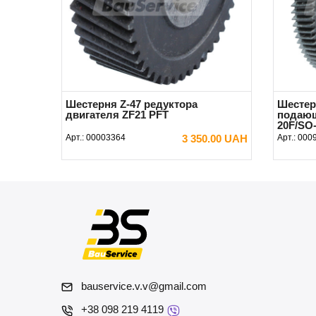
Шестерня Z-47 редуктора
Шестер
двигателя ZF21 PFT
подающ
20F/SO-
Арт.:
00003364
3 350.00 UAH
Арт.:
000
В КОРЗИНУ
bauservice.v.v@gmail.com
+38 098 219 4119