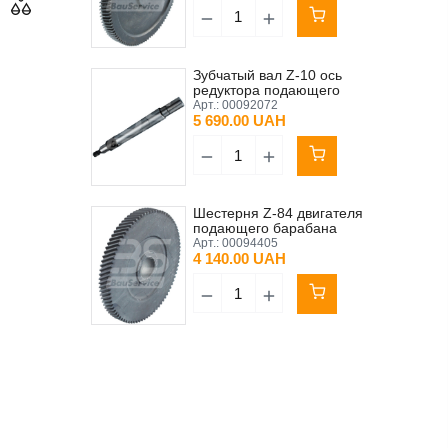
Зубчатый вал Z-10 ось
редуктора подающего
барабана SK 23F-80S/4
Арт.:
00092072
0/25 см 0,55 кВт
5 690.00 UAH
(шестерня)
Шестерня Z-84 двигателя
подающего барабана
NORD SK71 L/6
Арт.:
00094405
4 140.00 UAH