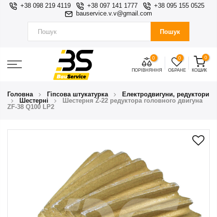
+38 098 219 4119
+38 097 141 1777
+38 095 155 0525
bauservice.v.v@gmail.com
Пошук
0
0
0
ПОРІВНЯННЯ
ОБРАНЕ
КОШИК
Головна
Гіпсова штукатурка
Електродвигуни, редуктори
Шестернi
Шестерня Z-22 редуктора головного двигуна
ZF-38 Q100 LP2