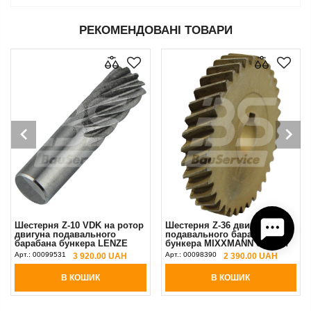
РЕКОМЕНДОВАНІ ТОВАРИ
Шестерня Z-10 VDK на ротор
Шестерня Z-36 двигуна
двигуна подавального
подавального барабана
барабана бункера LENZE
бункера MIXXMANN 0,55кВт
(маленька)
(двигун малий)
Арт.:
00099531
Арт.:
00098390
3 920.00 UAH
2 390.00 UAH
В КОШИК
В КОШИК