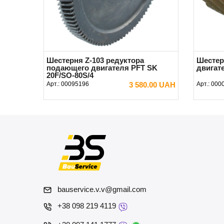
Шестерня Z-103 редуктора
Шестер
подающего двигателя PFT SK
двигат
20F/SO-80S/4
Арт.:
00095196
3 580.00 UAH
Арт.:
000
В КОРЗИНУ
bauservice.v.v@gmail.com
+38 098 219 4119