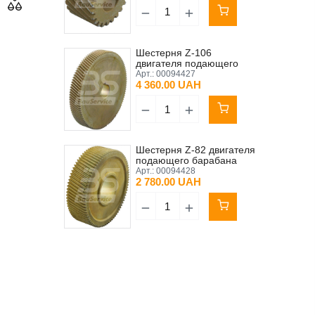
Шестерня Z-106
двигателя подающего
барабана NORD Z12F
Арт.:
00094427
4 360.00 UAH
Шестерня Z-82 двигателя
подающего барабана
NORD SK71 L/6
Арт.:
00094428
2 780.00 UAH