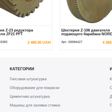
ня Z-23 редуктора
Шестерня Z-106 двигателя
еля ZF21 PFT
подающего барабана NORD
03365
2 480.00 UAH
Арт.:
00094427
4 36
В КОРЗИНУ
В КОРЗИНУ
КАТЕГОРИИ
Гипсовая штукатурка
К
Оборудование для покраски
О
Цементная штукатурка
Д
Машины для заливки стяжки
Г