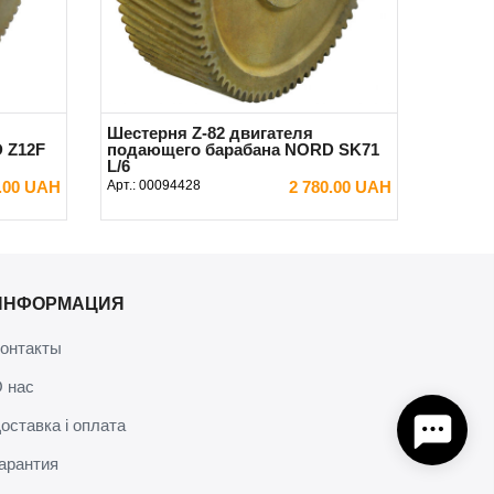
Шестерня Z-82 двигателя
 Z12F
подающего барабана NORD SK71
L/6
0.00 UAH
Арт.:
00094428
2 780.00 UAH
В КОРЗИНУ
ИНФОРМАЦИЯ
онтакты
 нас
оставка і оплата
арантия