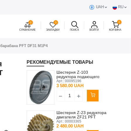
UAH
RU
0
0
0
СРАВНЕНИЕ
ЗАКЛАДКИ
ПОИСК
ВОЙТИ
КОРЗИНА
 барабана PFT DF31 M1P4
я
РЕКОМЕНДУЕМЫЕ ТОВАРЫ
T
Шестерня Z-103
редуктора подающего
двигателя PFT SK
Арт.:
00095196
20F/SO-80S/4
3 580.00 UAH
Шестерня Z-23 редуктора
двигателя ZF21 PFT
Арт.:
00003365
2 480.00 UAH