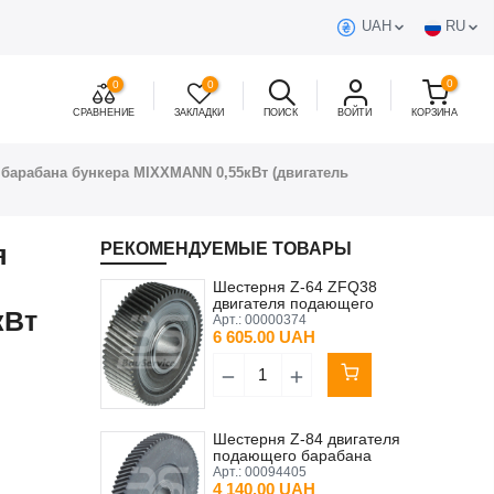
UAH
RU
0
0
0
СРАВНЕНИЕ
ЗАКЛАДКИ
ПОИСК
ВОЙТИ
КОРЗИНА
 барабана бункера MIXXMANN 0,55кВт (двигатель
я
РЕКОМЕНДУЕМЫЕ ТОВАРЫ
Шестерня Z-64 ZFQ38
двигателя подающего
кВт
барабана PFT Original
Арт.:
00000374
6 605.00 UAH
Шестерня Z-84 двигателя
подающего барабана
NORD SK71 L/6
Арт.:
00094405
4 140.00 UAH