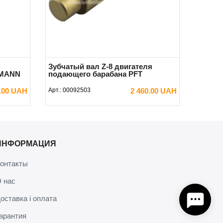
Зубчатый вал Z-8 двигателя
XMANN
подающего барабана PFT
0.00 UAH
Арт.:
00092503
2 460.00 UAH
В КОРЗИНУ
ИНФОРМАЦИЯ
онтакты
 нас
оставка і оплата
арантия