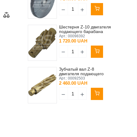
Шестерня Z-10 двигателя
подающего барабана
MIXXMANN 0,55кВт
Арт.:
00098392
(двигатель малый)
1 720.00 UAH
Зубчатый вал Z-8
двигателя подающего
барабана PFT
Арт.:
00092503
2 460.00 UAH