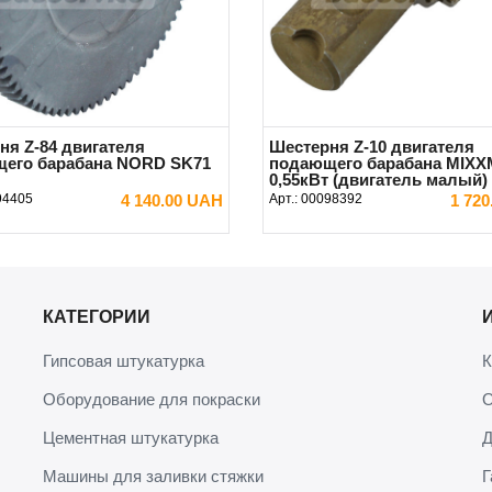
ня Z-84 двигателя
Шестерня Z-10 двигателя
его барабана NORD SK71
подающего барабана MIX
0,55кВт (двигатель малый)
94405
4 140.00 UAH
Арт.:
00098392
1 72
В КОРЗИНУ
В КОРЗИНУ
КАТЕГОРИИ
Гипсовая штукатурка
К
Оборудование для покраски
О
Цементная штукатурка
Д
Машины для заливки стяжки
Г