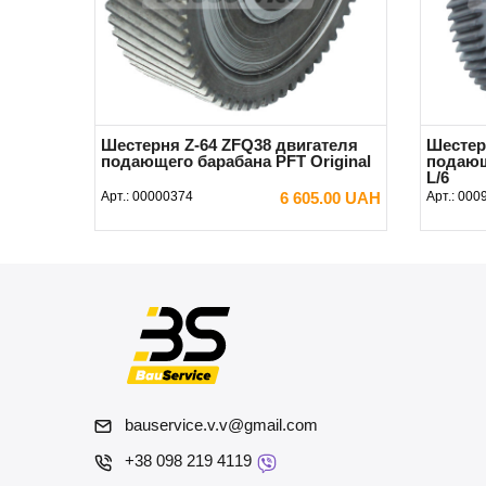
Шестерня Z-64 ZFQ38 двигателя
Шестер
подающего барабана PFT Original
подающ
L/6
Арт.:
00000374
6 605.00 UAH
Арт.:
000
В КОРЗИНУ
bauservice.v.v@gmail.com
+38 098 219 4119