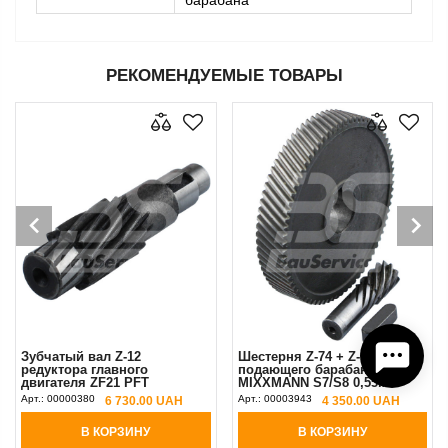
барабана
РЕКОМЕНДУЕМЫЕ ТОВАРЫ
Зубчатый вал Z-12
Шестерня Z-74 + Z-9
редуктора главного
подающего барабана
двигателя ZF21 PFT
MIXXMANN S7/S8 0,55кВт
(шестерня)
(двигатель бункера)
Арт.:
00000380
Арт.:
00003943
6 730.00 UAH
4 350.00 UAH
В КОРЗИНУ
В КОРЗИНУ