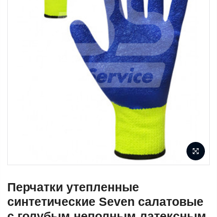
Перчатки утепленные
синтетические Seven салатовые
с голубым неполным латексным