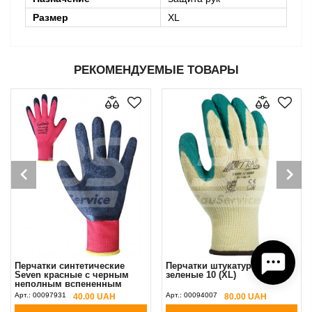
Размер
XL
РЕКОМЕНДУЕМЫЕ ТОВАРЫ
Перчатки синтетические
Перчатки штукатура желто-
Seven красные с черным
зеленые 10 (XL)
неполным вспененным
латексным покрытием 10
Арт.:
00097931
Арт.:
00094007
40.00 UAH
80.00 UAH
(XL)