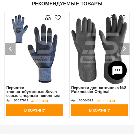
РЕКОМЕНДУЕМЫЕ ТОВАРЫ
Перчатки
Перчатки для латочника №8
хлопчатобумажные Seven
Putzmeister Original
серые с черным неполным
латексным покрытием 10
Арт.:
00097932
Арт.:
00004072
40.00 UAH
260.00 UAH
(XL)
В КОРЗИНУ
В КОРЗИНУ