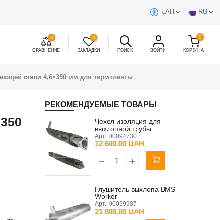
UAH
RU
0
0
0
СРАВНЕНИЕ
ЗАКЛАДКИ
ПОИСК
ВОЙТИ
КОРЗИНА
веющей стали 4,6×350 мм для термоленты
РЕКОМЕНДУЕМЫЕ ТОВАРЫ
×350
Чехол изоляция для
выхлопной трубы
Putzmeister М740/4
Арт.:
00094730
Original
12 600.00 UAH
Глушитель выхлопа BMS
Worker
Арт.:
00099987
21 800.00 UAH