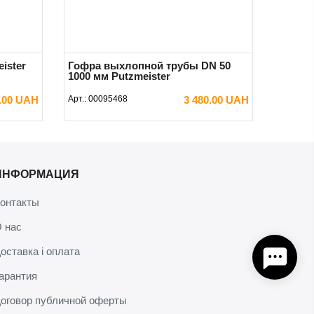
ister
Гофра выхлопной трубы DN 50
1000 мм Putzmeister
0.00 UAH
Арт.:
00095468
3 480.00 UAH
В КОРЗИНУ
ИНФОРМАЦИЯ
онтакты
 нас
оставка і оплата
арантия
оговор публичной оферты