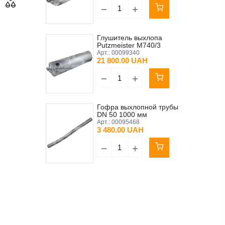
Глушитель выхлопа
Putzmeister М740/3
Арт.:
00099340
21 800.00 UAH
Гофра выхлопной трубы
DN 50 1000 мм
Putzmeister
Арт.:
00095468
3 480.00 UAH