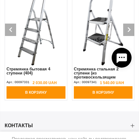
Стремянка бытовая 4
Стремянка стальная 2
ступени (404)
ступени (из
противоскользящим
покрытием)
Арт.:
00097331
Арт.:
00097341
2 030.00 UAH
1 540.00 UAH
В КОРЗИНУ
В КОРЗИНУ
КОНТАКТЫ
Продолжая просматривать наш сайт, вы подтверждаете,