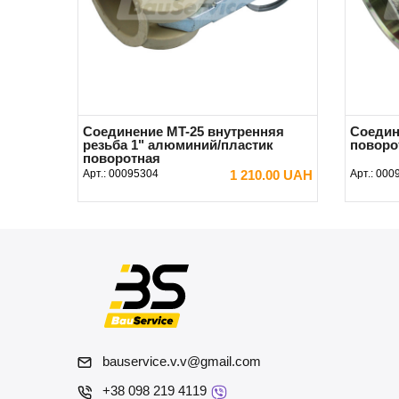
Соединение MT-25 внутренняя
Соедин
резьба 1" алюминий/пластик
поворо
поворотная
Арт.:
00095304
1 210.00 UAH
Арт.:
000
В КОРЗИНУ
bauservice.v.v@gmail.com
+38 098 219 4119