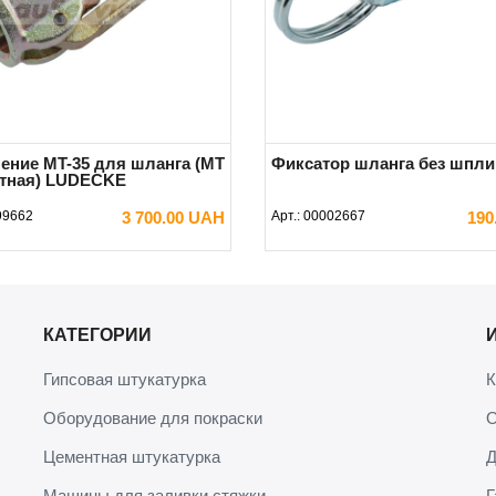
ение MT-35 для шланга (MT
Фиксатор шланга без шпли
тная) LUDECKE
99662
3 700.00 UAH
Арт.:
00002667
190
В КОРЗИНУ
В КОРЗИНУ
КАТЕГОРИИ
Гипсовая штукатурка
К
Оборудование для покраски
О
Цементная штукатурка
Д
Машины для заливки стяжки
Г