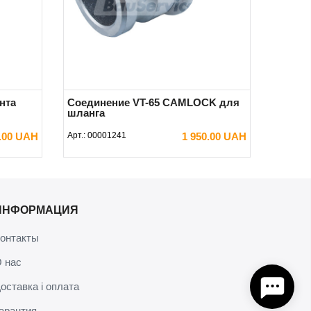
нта
Соединение VT-65 CAMLOCK для
шланга
.00 UAH
Арт.:
00001241
1 950.00 UAH
В КОРЗИНУ
ИНФОРМАЦИЯ
онтакты
 нас
оставка і оплата
арантия