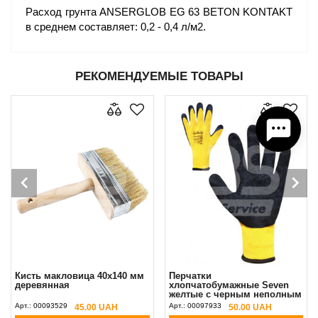
Расход грунта ANSERGLOB EG 63 BETON KONTAKT
в среднем составляет: 0,2 - 0,4 л/м2.
РЕКОМЕНДУЕМЫЕ ТОВАРЫ
Кисть макловица 40х140 мм
Перчатки
деревянная
хлопчатобумажные Seven
желтые с черным неполным
вспененным латексным
Арт.:
00093529
Арт.:
00097933
45.00 UAH
50.00 UAH
покрытием 9 (L)