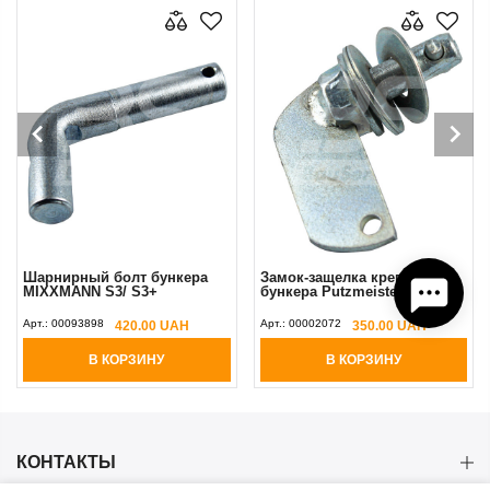
Шарнирный болт бункера
Замок-защелка крепления
MIXXMANN S3/ S3+
бункера Putzmeister MP25
Арт.:
00093898
Арт.:
00002072
420.00 UAH
350.00 UAH
В КОРЗИНУ
В КОРЗИНУ
КОНТАКТЫ