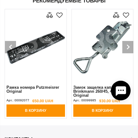
РЕКОМЕНДУЕМЫЕ ТОВАРЫ
Рамка номера Putzmeisrer
Замок защелка капота
Original
Brinkmann 260/45, 450/550
Original
Арт.:
00092077
Арт.:
00099985
650.00 UAH
930.00 UAH
В КОРЗИНУ
В КОРЗИНУ