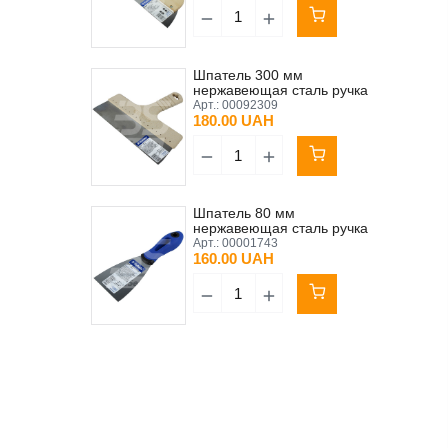
Шпатель 300 мм
нержавеющая сталь ручка
древесный композит
Арт.:
00092309
Kubala EKO LINE
180.00 UAH
Шпатель 80 мм
нержавеющая сталь ручка
прорезиненная синяя
Арт.:
00001743
Kubala (0587)
160.00 UAH