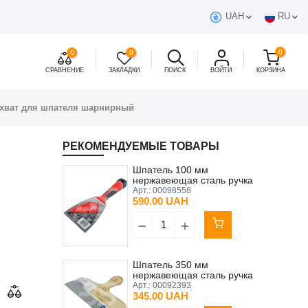
UAH
RU
0
0
0
СРАВНЕНИЕ
ЗАКЛАДКИ
ПОИСК
ВОЙТИ
КОРЗИНА
ахват для шпателя шарнирный
РЕКОМЕНДУЕМЫЕ ТОВАРЫ
Шпатель 100 мм
нержавеющая сталь ручка
резиновая Olejnik
Арт.:
00098558
590.00 UAH
Шпатель 350 мм
нержавеющая сталь ручка
фанерная
Арт.:
00092393
345.00 UAH