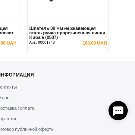
щая
Шпатель 80 мм нержавеющая
мпозит
сталь ручка прорезиненная синяя
Kubala (0587)
.00 UAH
Арт.:
00001743
160.00 UAH
В КОРЗИНУ
ИНФОРМАЦИЯ
онтакты
 нас
оставка і оплата
арантия
оговор публичной оферты