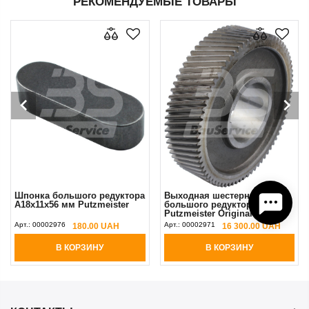
РЕКОМЕНДУЕМЫЕ ТОВАРЫ
Шпонка большого редуктора
Выходная шестерня Z-75
А18x11x56 мм Putzmeister
большого редуктора
Putzmeister Original
Арт.:
00002976
Арт.:
00002971
180.00 UAH
16 300.00 UAH
В КОРЗИНУ
В КОРЗИНУ