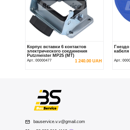
Корпус вставки 6 контактов
Гнездо
электрического соединения
кабеля
Putzmeister MP25 (MT)
Арт.:
00000477
1 240.00 UAH
Арт.:
000
В КОРЗИНУ
bauservice.v.v@gmail.com