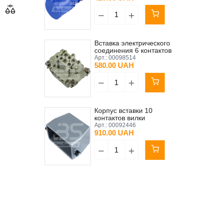
Вставка электрического
соединения 6 контактов
16A BS/Putzmeister MP25
Арт.:
00098514
(MT)
580.00 UAH
Корпус вставки 10
контактов вилки
электрического
Арт.:
00092446
соединения MIXXMANN
910.00 UAH
S8 LAPP