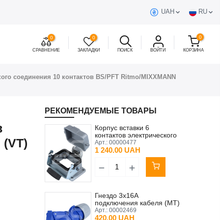
UAH
RU
0
0
0
СРАВНЕНИЕ
ЗАКЛАДКИ
ПОИСК
ВОЙТИ
КОРЗИНА
кого соединения 10 контактов BS/PFT Ritmo/MIXXMANN
РЕКОМЕНДУЕМЫЕ ТОВАРЫ
в
Корпус вставки 6
контактов электрического
(VT)
соединения Putzmeister
Арт.:
00000477
MP25 (MT)
1 240.00 UAH
Гнездо 3x16А
подключения кабеля (MT)
переносное PCE
Арт.:
00002469
420.00 UAH