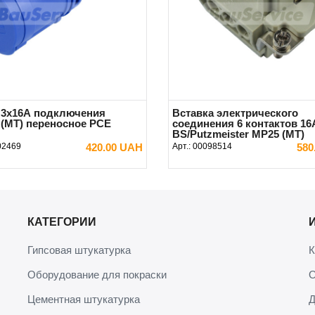
 3x16А подключения
Вставка электрического
 (MT) переносное PCE
соединения 6 контактов 16
BS/Putzmeister MP25 (MT)
02469
420.00 UAH
Арт.:
00098514
580
В КОРЗИНУ
В КОРЗИНУ
КАТЕГОРИИ
Гипсовая штукатурка
К
Оборудование для покраски
О
Цементная штукатурка
Д