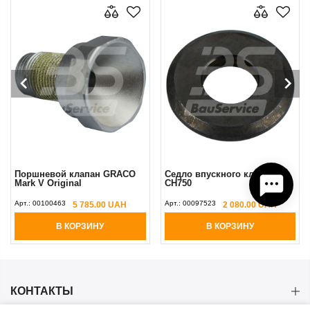
Поршневой клапан GRACO
Седло впускного клапана
Mark V Original
CH750
Арт.:
00100463
Арт.:
00097523
5 785.00 UAH
2 080.00 UAH
В КОРЗИНУ
В КОРЗИНУ
КОНТАКТЫ