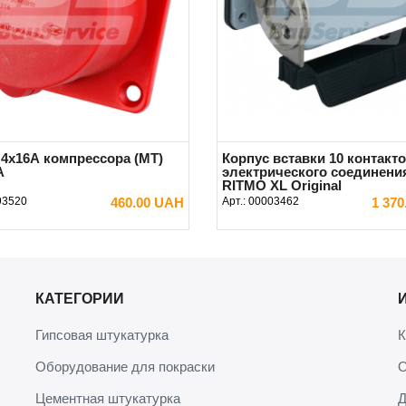
 4x16А компрессора (MT)
Корпус вставки 10 контакт
A
электрического соединени
RITMO XL Original
93520
460.00 UAH
Арт.:
00003462
1 37
В КОРЗИНУ
В КОРЗИНУ
КАТЕГОРИИ
Гипсовая штукатурка
К
Оборудование для покраски
О
Цементная штукатурка
Д