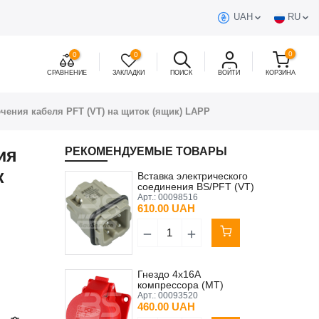
UAH
RU
0
0
0
СРАВНЕНИЕ
ЗАКЛАДКИ
ПОИСК
ВОЙТИ
КОРЗИНА
чения кабеля PFT (VT) на щиток (ящик) LAPP
ия
РЕКОМЕНДУЕМЫЕ ТОВАРЫ
к
Вставка электрического
соединения BS/PFT (VT)
Арт.:
00098516
610.00 UAH
Гнездо 4x16А
компрессора (MT)
KALETA
Арт.:
00093520
460.00 UAH