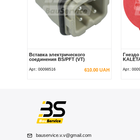
Вставка электрического
Гнездо
соединения BS/PFT (VT)
KALET
Арт.:
00098516
610.00 UAH
Арт.:
000
В КОРЗИНУ
bauservice.v.v@gmail.com