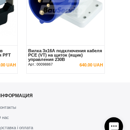
ов
Вилка 3х16А подключения кабеля
я PFT
PCE (VT) на щиток (ящик)
управления 230В
0.00 UAH
Арт.:
00098867
640.00 UAH
В КОРЗИНУ
ИНФОРМАЦИЯ
онтакты
 нас
оставка і оплата