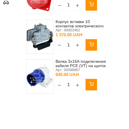
Корпус вставки 10
контактов электрического
соединения PFT RITMO
Арт.:
00003462
XL Original
1 370.00 UAH
Вилка 3х16А подключения
кабеля PCE (VT) на щиток
(ящик) управления 230В
Арт.:
00098867
640.00 UAH