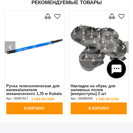
РЕКОМЕНДУЕМЫЕ ТОВАРЫ
Ручка телескопическая для
Накладки на обувь для
валика/шпателя
наливных полов
механического 1,35 м Kubala
(мокроступы) 2 шт
прорезиненная синяя
(правая+левая) 40 мм
Арт.:
00097917
Арт.:
00098456
1 080.00 UAH
1 340.00 UAH
В КОРЗИНУ
В КОРЗИНУ