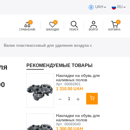
UAH
RU
0
0
0
СРАВНЕНИЕ
ЗАКЛАДКИ
ПОИСК
ВОЙТИ
КОРЗИНА
Валик пластмассовый для удаления воздуха с
ля
РЕКОМЕНДУЕМЫЕ ТОВАРЫ
Накладки на обувь для
наливных полов
00
(мокроступы) 2 шт
Арт.:
00092801
(правая+левая) Kubala 25
1 310.00 UAH
мм
Накладки на обувь для
наливных полов
(мокроступы) 2 шт
Арт.:
00093040
(правая+левая) Kubala 30
1 300.00 UAH