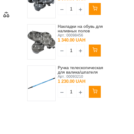
мм
Накладки на обувь для
наливных полов
(мокроступы) 2 шт
Арт.:
00098456
(правая+левая) 40 мм
1 340.00 UAH
Ручка телескопическая
для валика/шпателя
механического 2 м Kubala
Арт.:
00093210
прорезиненная синяя
1 230.00 UAH