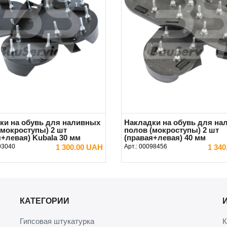
ки на обувь для наливных
Накладки на обувь для на
(мокроступы) 2 шт
полов (мокроступы) 2 шт
я+левая) Kubala 30 мм
(правая+левая) 40 мм
93040
1 300.00 UAH
Арт.:
00098456
1 34
В КОРЗИНУ
В КОРЗИНУ
КАТЕГОРИИ
Гипсовая штукатурка
К