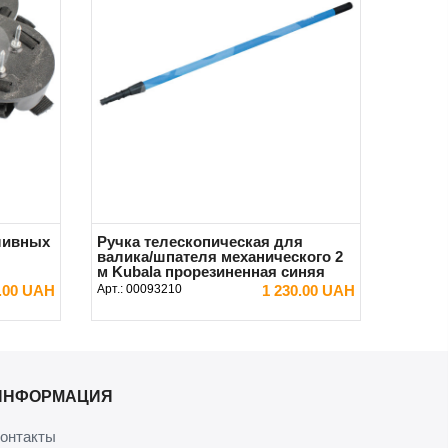
ливных
Ручка телескопическая для
валика/шпателя механического 2
м Kubala прорезиненная синяя
0.00 UAH
Арт.:
00093210
1 230.00 UAH
В КОРЗИНУ
ИНФОРМАЦИЯ
онтакты