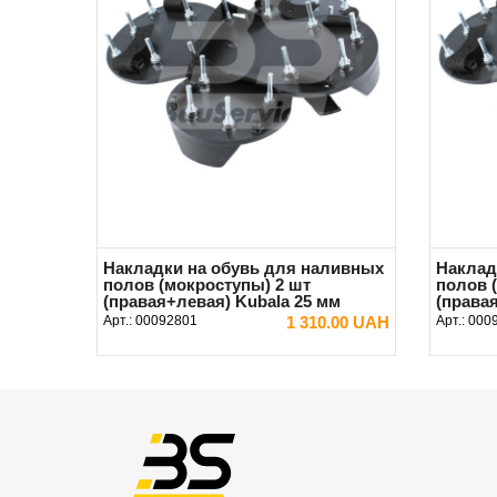
Накладки на обувь для наливных
Наклад
полов (мокроступы) 2 шт
полов 
(правая+левая) Kubala 25 мм
(права
Арт.:
00092801
1 310.00 UAH
Арт.:
000
В КОРЗИНУ