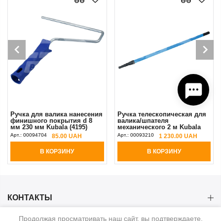
Ручка для валика нанесения
Ручка телескопическая для
финишного покрытия d 8
валика/шпателя
мм 230 мм Kubala (4195)
механического 2 м Kubala
прорезиненная синяя
Арт.:
00094704
Арт.:
00093210
85.00 UAH
1 230.00 UAH
В КОРЗИНУ
В КОРЗИНУ
КОНТАКТЫ
Продолжая просматривать наш сайт, вы подтверждаете,