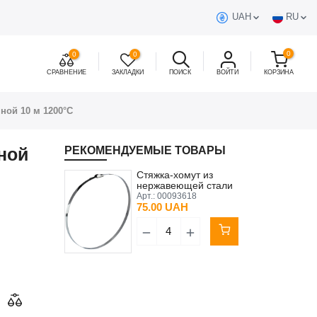
UAH
RU
0
0
0
СРАВНЕНИЕ
ЗАКЛАДКИ
ПОИСК
ВОЙТИ
КОРЗИНА
ной 10 м 1200°С
ной
РЕКОМЕНДУЕМЫЕ ТОВАРЫ
Стяжка-хомут из
нержавеющей стали
4,6×360 мм для
Арт.:
00093618
термоленты
75.00 UAH