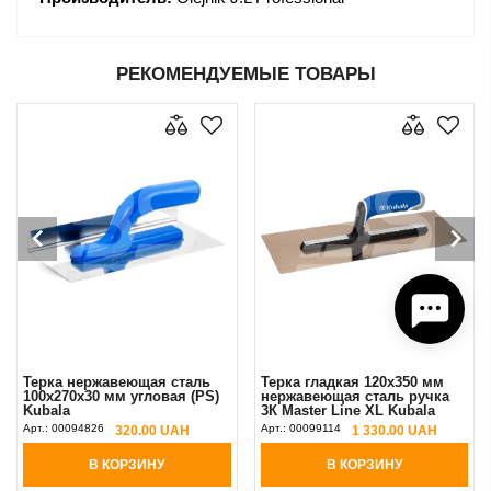
РЕКОМЕНДУЕМЫЕ ТОВАРЫ
Терка нержавеющая сталь
Терка гладкая 120x350 мм
100х270х30 мм угловая (РS)
нержавеющая сталь ручка
Kubala
3К Master Line XL Kubala
Gold
Арт.:
00094826
Арт.:
00099114
320.00 UAH
1 330.00 UAH
В КОРЗИНУ
В КОРЗИНУ