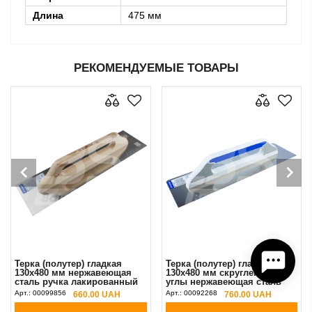
Длина
475 мм
РЕКОМЕНДУЕМЫЕ ТОВАРЫ
Терка (полутер) гладкая
Терка (полутер) гладкая
130х480 мм нержавеющая
130х480 мм скругленные
сталь ручка лакированный
углы нержавеющая сталь
бук Kubala
ручка G-21 Kubala
Арт.:
00099856
Арт.:
00092268
660.00 UAH
760.00 UAH