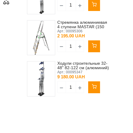
Стремянка алюминиевая
4 ступени MASTAR (150
кг)
Арт.:
00095306
2 195.00 UAH
Ходули строительные 32-
48" 82-122 см (алюминий)
Арт.:
00095347
9 180.00 UAH