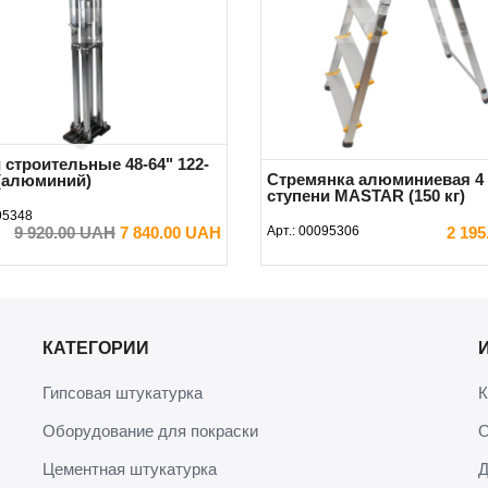
 строительные 48-64" 122-
Стремянка алюминиевая 4
 (алюминий)
ступени MASTAR (150 кг)
95348
9 920.00 UAH
7 840.00 UAH
Арт.:
00095306
2 19
В КОРЗИНУ
В КОРЗИНУ
КАТЕГОРИИ
Гипсовая штукатурка
К
Оборудование для покраски
О
Цементная штукатурка
Д