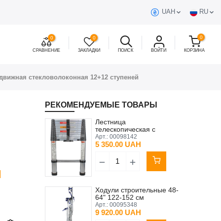
UAH
RU
0
0
0
СРАВНЕНИЕ
ЗАКЛАДКИ
ПОИСК
ВОЙТИ
КОРЗИНА
движная стекловолоконная 12+12 ступеней
РЕКОМЕНДУЕМЫЕ ТОВАРЫ
Лестница
телескопическая с
воздушной системой
Арт.:
00098142
складывания 11 ступеней
5 350.00 UAH
3,2 м
H
Ходули строительные 48-
64" 122-152 см
(алюминий)
Арт.:
00095348
9 920.00 UAH