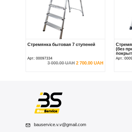
Стремянка бытовая 7 ступеней
Стремя
(без п
покрыт
Арт.:
00097334
Арт.:
000
3 000.00 UAH
2 700.00 UAH
В КОРЗИНУ
bauservice.v.v@gmail.com