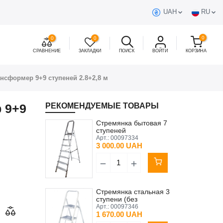
UAH
RU
0
0
0
СРАВНЕНИЕ
ЗАКЛАДКИ
ПОИСК
ВОЙТИ
КОРЗИНА
нсформер 9+9 ступеней 2.8+2,8 м
 9+9
РЕКОМЕНДУЕМЫЕ ТОВАРЫ
Стремянка бытовая 7
ступеней
Арт.:
00097334
3 000.00 UAH
Стремянка стальная 3
ступени (без
противоскользящего
Арт.:
00097346
покрытия)
1 670.00 UAH