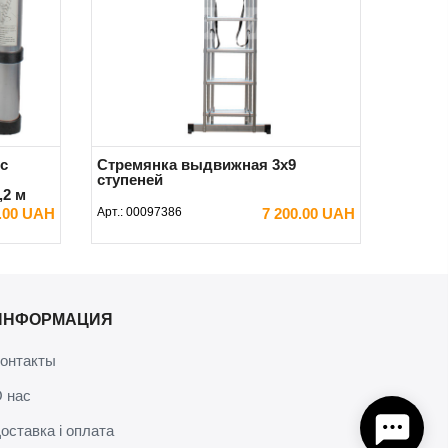
с
Стремянка выдвижная 3x9
ступеней
,2 м
0.00 UAH
Арт.:
00097386
7 200.00 UAH
В КОРЗИНУ
ИНФОРМАЦИЯ
онтакты
 нас
оставка і оплата