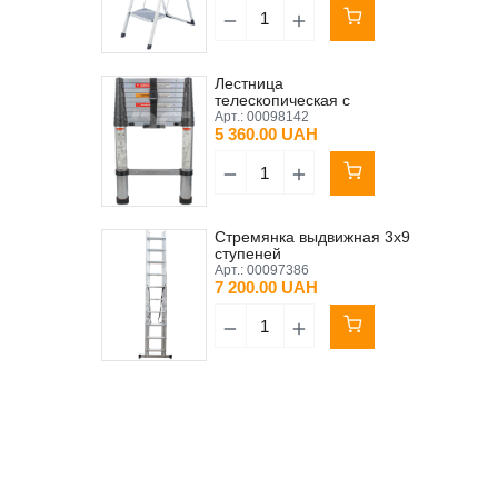
Лестница
телескопическая с
воздушной системой
Арт.:
00098142
складывания 11 ступеней
5 360.00 UAH
3,2 м
Стремянка выдвижная 3x9
ступеней
Арт.:
00097386
7 200.00 UAH