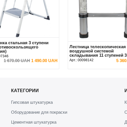
нка стальная 3 ступени
Лестница телескопическая 
ротивоскользящего
воздушной системой
ия)
складывания 11 ступеней 3
97346
1 670.00 UAH
1 490.00 UAH
Арт.:
00098142
5 36
В КОРЗИНУ
В КОРЗИНУ
КАТЕГОРИИ
Гипсовая штукатурка
К
Оборудование для покраски
О
Цементная штукатурка
Д