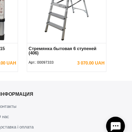
15
Стремянка бытовая 6 ступеней
(406)
0.00 UAH
Арт.:
00097333
3 070.00 UAH
В КОРЗИНУ
ИНФОРМАЦИЯ
онтакты
 нас
оставка і оплата