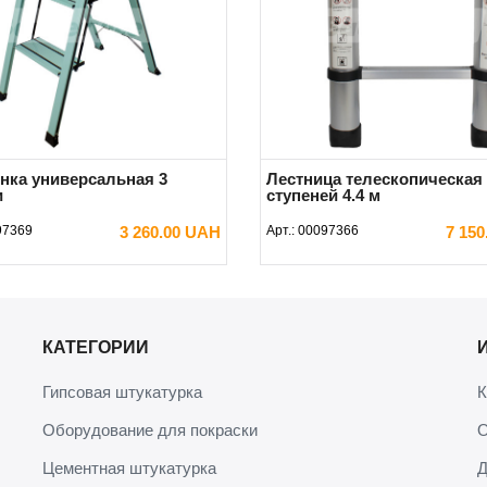
нка универсальная 3
Лестница телескопическая 
и
ступеней 4.4 м
97369
3 260.00 UAH
Арт.:
00097366
7 15
В КОРЗИНУ
В КОРЗИНУ
КАТЕГОРИИ
Гипсовая штукатурка
К
Оборудование для покраски
О
Цементная штукатурка
Д