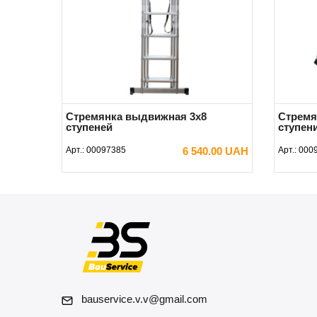
Стремянка выдвижная 3x8
Стремя
ступеней
ступен
Арт.:
00097385
6 540.00 UAH
Арт.:
000
В КОРЗИНУ
bauservice.v.v@gmail.com