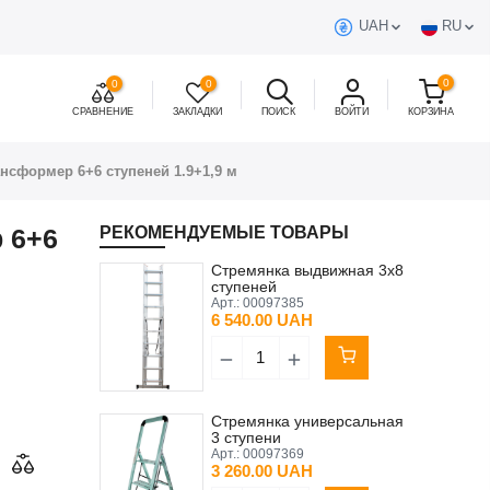
UAH
RU
0
0
0
СРАВНЕНИЕ
ЗАКЛАДКИ
ПОИСК
ВОЙТИ
КОРЗИНА
нсформер 6+6 ступеней 1.9+1,9 м
 6+6
РЕКОМЕНДУЕМЫЕ ТОВАРЫ
Стремянка выдвижная 3x8
ступеней
Арт.:
00097385
6 540.00 UAH
Стремянка универсальная
3 ступени
Арт.:
00097369
3 260.00 UAH