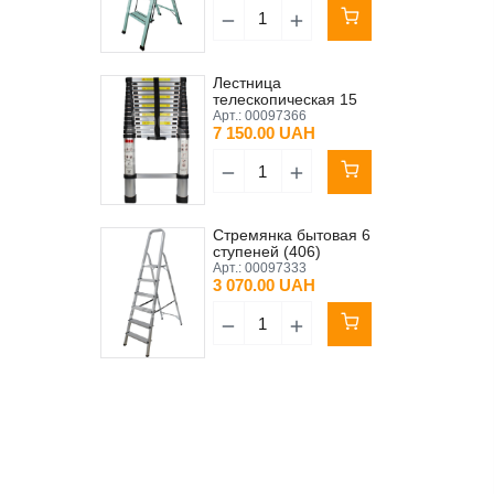
Лестница
телескопическая 15
ступеней 4.4 м
Арт.:
00097366
7 150.00 UAH
Стремянка бытовая 6
ступеней (406)
Арт.:
00097333
3 070.00 UAH