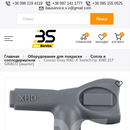
+38 098 219 4119
+38 097 141 1777
+38 095 155 0525
bauservice.v.v@gmail.com
Поиск
0
0
0
СРАВНЕНИЕ
ЗАКЛАДКИ
КОРЗИНА
Главная
Оборудование для покраски
Сопла и
соплодержатели
Сопло Grey RAC X SwitchTip XHD 217
GRACO (аналог)