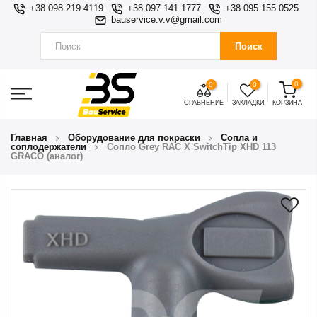
+38 098 219 4119
+38 097 141 1777
+38 095 155 0525
bauservice.v.v@gmail.com
Поиск
0
0
0
СРАВНЕНИЕ
ЗАКЛАДКИ
КОРЗИНА
Главная
Оборудование для покраски
Сопла и
соплодержатели
Сопло Grey RAC X SwitchTip XHD 113
GRACO (аналог)