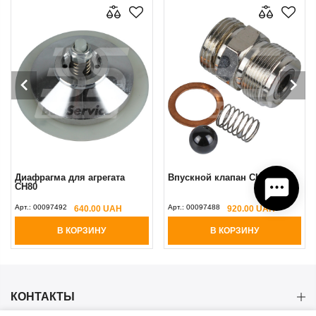
Диафрагма для агрегата
Впускной клапан CH50
CH80
Арт.:
00097492
Арт.:
00097488
640.00 UAH
920.00 UAH
В КОРЗИНУ
В КОРЗИНУ
КОНТАКТЫ